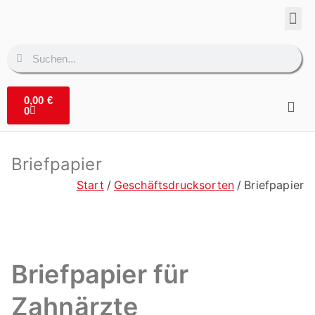
Corpo
Denta
0,00
€
0
Briefpapier
Start
Geschäftsdrucksorten
Briefpapier
Briefpapier für
Zahnärzte