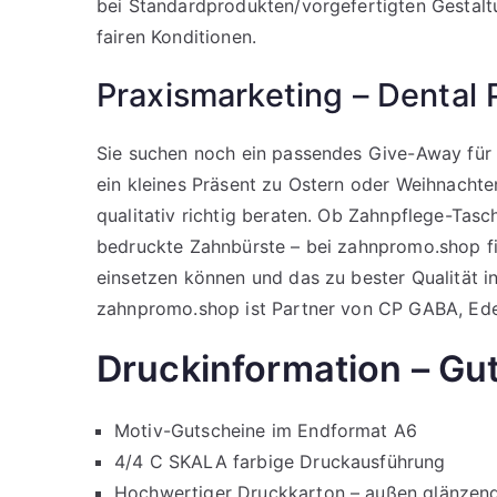
bei Standardprodukten/vorgefertigten Gestalt
fairen Konditionen.
Praxismarketing – Dental
Sie suchen noch ein passendes Give-Away für e
ein kleines Präsent zu Ostern oder Weihnacht
qualitativ richtig beraten. Ob Zahnpflege-Ta
bedruckte Zahnbürste – bei zahnpromo.shop fin
einsetzen können und das zu bester Qualität ind
zahnpromo.shop ist Partner von CP GABA, Ede
Druckinformation – Gu
Motiv-Gutscheine im Endformat A6
4/4 C SKALA farbige Druckausführung
Hochwertiger Druckkarton – außen glänzen