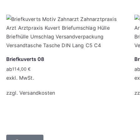
Briefkuverts 08
Br
ab
a
114,00
€
exkl. MwSt.
ex
zzgl.
Versandkosten
zz