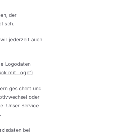
gen, der
tisch.
ir jederzeit auch
de Logodaten
uck mit Logo“)
.
tern gesichert und
otivwechsel oder
e. Unser Service
.
axisdaten bei