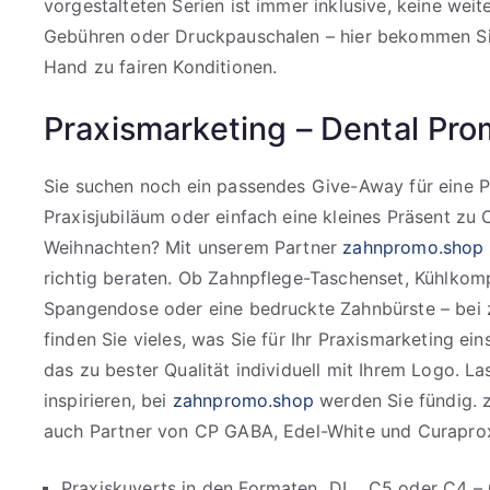
vorgestalteten Serien ist immer inklusive, keine weit
Gebühren oder Druckpauschalen – hier bekommen Sie
Hand zu fairen Konditionen.
Praxismarketing – Dental Pro
Sie suchen noch ein passendes Give-Away für eine Pr
Praxisjubiläum oder einfach eine kleines Präsent zu 
Weihnachten? Mit unserem Partner
zahnpromo.shop
richtig beraten. Ob Zahnpflege-Taschenset, Kühlkom
Spangendose oder eine bedruckte Zahnbürste – bei
finden Sie vieles, was Sie für Ihr Praxismarketing e
das zu bester Qualität individuell mit Ihrem Logo. La
inspirieren, bei
zahnpromo.shop
werden Sie fündig. 
auch Partner von CP GABA, Edel-White und Curapro
Praxiskuverts in den Formaten DL , C5 oder C4 – 