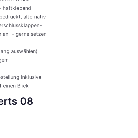
 – haftklebend
edruckt, alternativ
Verschlussklappen-
n an – gerne setzen
rgang auswählen)
igem
tellung inklusive
 einen Blick
erts 08