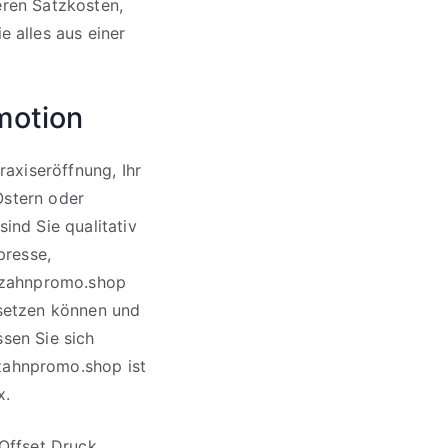
eren Satzkosten,
 alles aus einer
motion
axiseröffnung, Ihr
Ostern oder
sind Sie qualitativ
presse,
 zahnpromo.shop
insetzen können und
ssen Sie sich
zahnpromo.shop ist
x.
Offset Druck