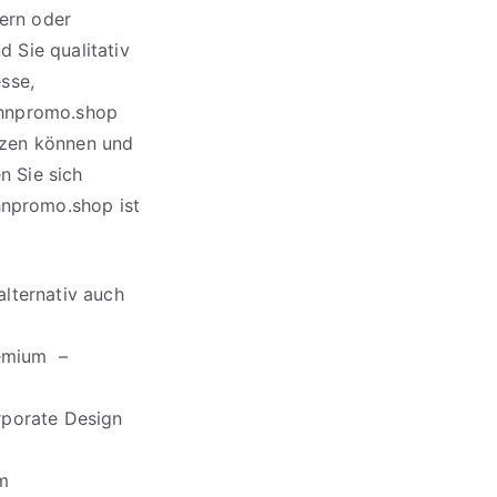
tern oder
d Sie qualitativ
sse,
ahnpromo.shop
etzen können und
n Sie sich
hnpromo.shop ist
alternativ auch
remium –
rporate Design
em