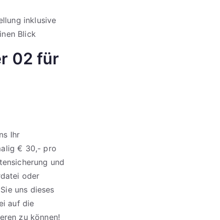
llung inklusive
inen Blick
r 02 für
s Ihr
alig € 30,- pro
atensicherung und
rdatei oder
Sie uns dieses
ei auf die
ieren zu können!