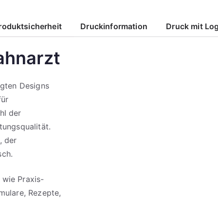
roduktsicherheit
Druckinformation
Druck mit Lo
ahnarzt
igten Designs
für
hl der
tungsqualität.
, der
sch.
 wie Praxis-
rmulare, Rezepte,