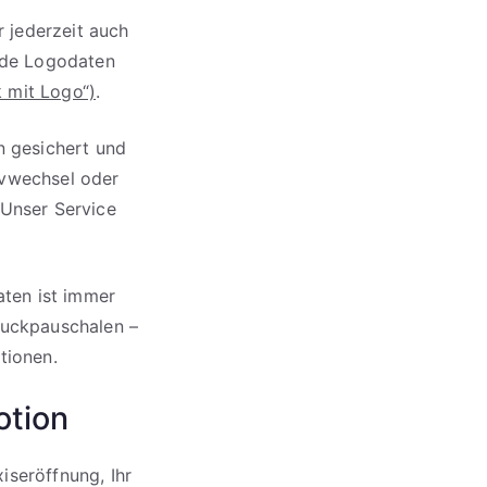
 jederzeit auch
nde Logodaten
 mit Logo“)
.
n gesichert und
ivwechsel oder
 Unser Service
aten ist immer
ruckpauschalen –
tionen.
otion
iseröffnung, Ihr