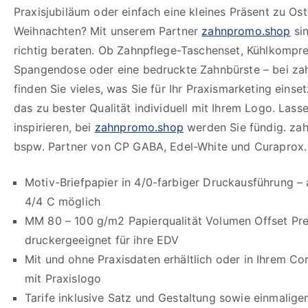
Praxisjubiläum oder einfach eine kleines Präsent zu Os
Weihnachten? Mit unserem Partner
zahnpromo.shop
sin
richtig beraten. Ob Zahnpflege-Taschenset, Kühlkompre
Spangendose oder eine bedruckte Zahnbürste – bei z
finden Sie vieles, was Sie für Ihr Praxismarketing eins
das zu bester Qualität individuell mit Ihrem Logo. Lasse
inspirieren, bei
zahnpromo.shop
werden Sie fündig. za
bspw. Partner von CP GABA, Edel-White und Curaprox.
Motiv-Briefpapier in 4/0-farbiger Druckausführung – 
4/4 C möglich
MM 80 – 100 g/m2 Papierqualität Volumen Offset P
druckergeeignet für ihre EDV
Mit und ohne Praxisdaten erhältlich oder in Ihrem Co
mit Praxislogo
Tarife inklusive Satz und Gestaltung sowie einmalig