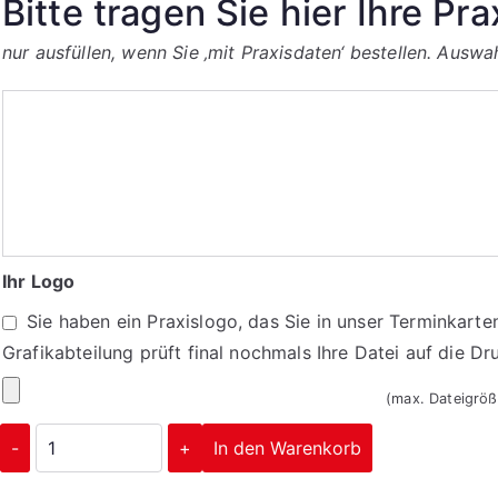
Bitte tragen Sie hier Ihre Pra
nur ausfüllen, wenn Sie ‚mit Praxisdaten‘ bestellen. Ausw
Bitte
tragen
Sie
hier
Ihre
Praxisdaten
Ihr Logo
ein:
Sie haben ein Praxislogo, das Sie in unser Terminkarte
Grafikabteilung prüft final nochmals Ihre Datei auf die 
Ihr
(max. Dateigrö
Logo
Briefpapier
-
+
In den Warenkorb
02