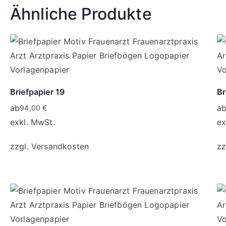
Ähnliche Produkte
mehr erfahren
Briefpapier 19
Br
ab
a
94,00
€
exkl. MwSt.
ex
zzgl.
Versandkosten
zz