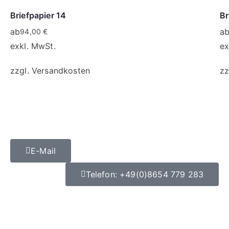
Briefpapier 14
Br
ab
a
94,00
€
exkl. MwSt.
ex
zzgl.
Versandkosten
zz
E-Mail
Telefon: +49(0)8654 779 283
Datenschutz
|
Impressum