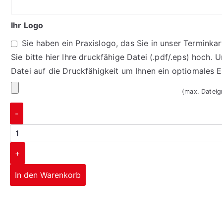
Ihr Logo
Sie haben ein Praxislogo, das Sie in unser Termink
Sie bitte hier Ihre druckfähige Datei (.pdf/.eps) hoch. 
Datei auf die Druckfähigkeit um Ihnen ein optiomales 
(max. Datei
-
+
In den Warenkorb
Corporate Design