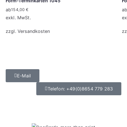
Form-Terminkarten 1045
Fo
ab
a
154,00
€
exkl. MwSt.
ex
zzgl.
Versandkosten
zz
E-Mail
Telefon: +49(0)8654 779 283
Datenschutz
|
Impressum