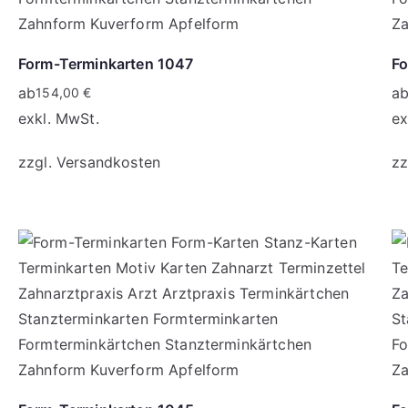
Form-Terminkarten 1047
Fo
ab
a
154,00
€
exkl. MwSt.
ex
zzgl.
Versandkosten
zz