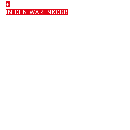
+
-
IN DEN WARENKORB
Trust
me
Cards
'Square'
Menge