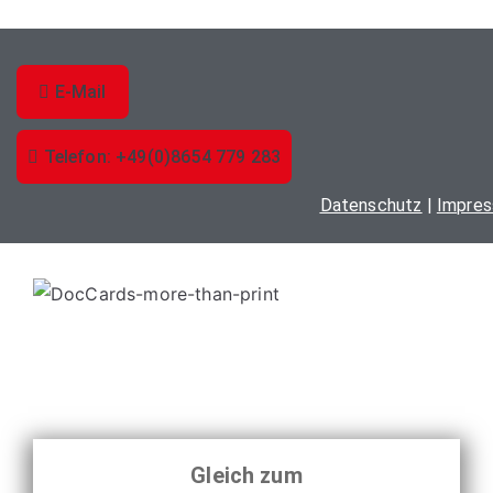
mehrere
werden
Varianten
auf.
Die
E-Mail
Optionen
können
Telefon: +49(0)8654 779 283
auf
Datenschutz
|
Impre
der
Produktseite
gewählt
werden
Gleich zum