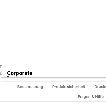
Corporate
Design
Beschreibung
Produktsicherheit
Druck
mehr erfahren
Fragen & Hilfe