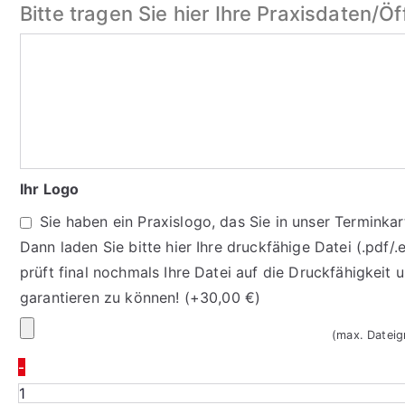
Bitte tragen Sie hier Ihre Praxisdaten/Ö
Bitte
tragen
Sie
hier
Ihre
Praxisdaten/
Ihr Logo
Öffnungszeiten
Sie haben ein Praxislogo, das Sie in unser Terminka
ein
Dann laden Sie bitte hier Ihre druckfähige Datei (.pdf/
prüft final nochmals Ihre Datei auf die Druckfähigkeit
garantieren zu können!
(+
30,00
€
)
Ihr
(max. Datei
Logo
-
Google
Bewertungskarten