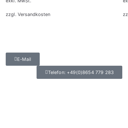
exkl. MwSt.
ex
zzgl.
Versandkosten
zz
E-Mail
Telefon: +49(0)8654 779 283
Datenschutz
|
Impressum