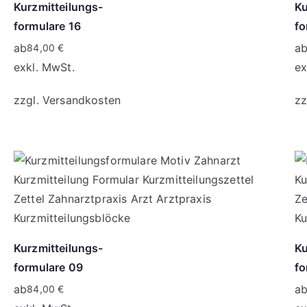
Kurzmitteilungs-
Ku
formulare 16
fo
ab
a
84,00
€
exkl. MwSt.
ex
zzgl.
Versandkosten
zz
Kurzmitteilungs-
Ku
formulare 09
fo
ab
a
84,00
€