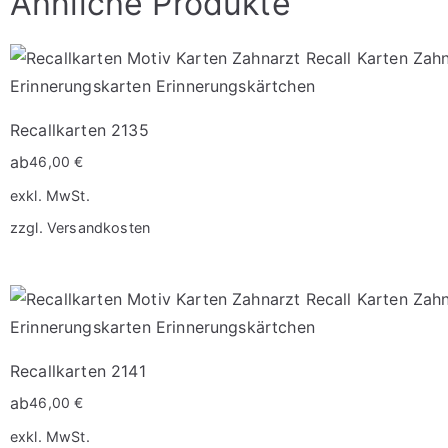
Ähnliche Produkte
Recallkarten 2135
ab
46,00
€
exkl. MwSt.
zzgl.
Versandkosten
Dieses
Produkt
weist
mehrere
Varianten
Recallkarten 2141
auf.
ab
46,00
€
Die
exkl. MwSt.