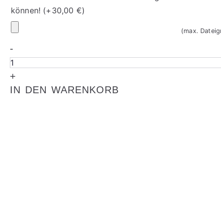
können!
(+
30,00
€
)
Ihr
(max. Datei
Logo
-
Recallkarten
2117
+
Menge
IN DEN WARENKORB