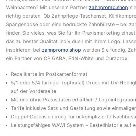
Weihnachten? Mit unserem Partner
zahnpromo.shop
sin
richtig beraten. Ob Zahnpflege-Taschenset, Kühlkompre
Spangendose oder eine bedruckte Zahnbürste – bei z
finden Sie vieles, was Sie für Ihr Praxismarketing eins
das zu bester Qualität individuell mit Ihrem Logo. Lasse
inspirieren, bei
zahnpromo.shop
werden Sie fündig. Za
ein Partner von CP GABA, Edel-White und Curaprox.
Recallkarte im Postkartenformat
5/1 oder 5/4 farbiger (optional) Druck mit UV-Hochg
auf der Vorderseite
Mit und ohne Praxisdaten erhältlich / Logointegration
Tarife inklusive Satz und Gestaltung sowie einmalige
Doppel-Datensicherung für unkomplizierte Nachbeste
Leistungsfähiges WAWI System – Bestellhistorie auf e