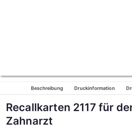
Corporate
Beschreibung
Druckinformation
Dr
Design
Recallkarten 2117 für de
mehr erfahren
Zahnarzt