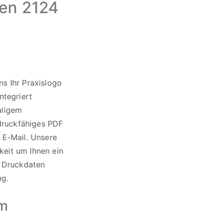
ten 2124
s Ihr Praxislogo
ntegriert
aligem
 druckfähiges PDF
 E-Mail. Unsere
gkeit um Ihnen ein
e Druckdaten
ng.
em