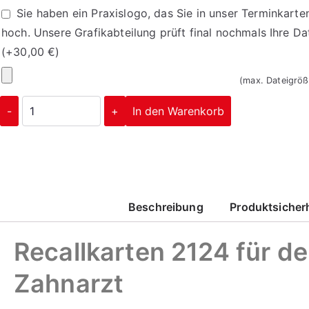
Sie haben ein Praxislogo, das Sie in unser Terminkarte
hoch. Unsere Grafikabteilung prüft final nochmals Ihre Da
(+
30,00
€
)
Ihr
(max. Dateigrö
Logo
Recallkarten
-
+
In den Warenkorb
2124
Menge
Corporate Design
Beschreibung
Produktsicher
mehr erfahren
Corporate Design
Recallkarten 2124 für d
Zahnarzt
mehr erfahren