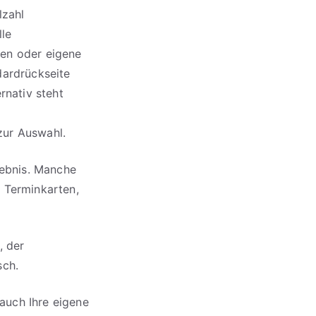
lzahl
lle
ten oder eigene
dardrückseite
rnativ steht
zur Auswahl.
gebnis. Manche
 Terminkarten,
, der
sch.
auch Ihre eigene