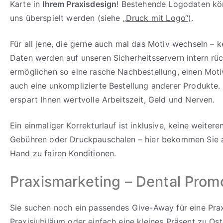
Karte in
Ihrem Praxisdesign
! Bestehende Logodaten k
uns überspielt werden (siehe „
Druck mit Logo“)
.
Für all jene, die gerne auch mal das Motiv wechseln – k
Daten werden auf unseren Sicherheitsservern intern rü
ermöglichen so eine rasche Nachbestellung, einen Mot
auch eine unkomplizierte Bestellung anderer Produkte.
erspart Ihnen wertvolle Arbeitszeit, Geld und Nerven.
Ein einmaliger Korrekturlauf ist inklusive, keine weiter
Gebühren oder Druckpauschalen – hier bekommen Sie al
Hand zu fairen Konditionen.
Praxismarketing – Dental Prom
Sie suchen noch ein passendes Give-Away für eine Prax
Praxisjubiläum oder einfach eine kleines Präsent zu Os