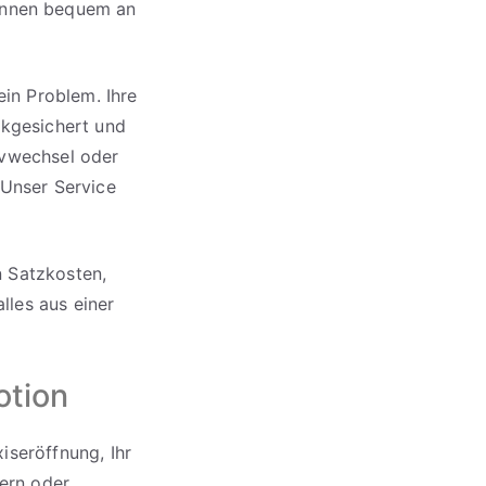
önnen bequem an
ein Problem. Ihre
ckgesichert und
ivwechsel oder
 Unser Service
en Satzkosten,
les aus einer
otion
iseröffnung, Ihr
tern oder