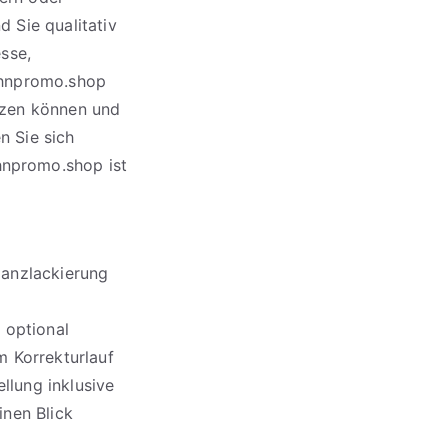
d Sie qualitativ
sse,
ahnpromo.shop
etzen können und
n Sie sich
hnpromo.shop ist
lanzlackierung
 optional
m Korrekturlauf
llung inklusive
inen Blick