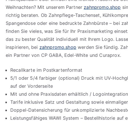
Weihnachten? Mit unserem Partner
zahnpromo.shop
sin
richtig beraten. Ob Zahnpflege-Taschenset, Kühlkompre
Spangendose oder eine bedruckte Zahnbürste – bei z
finden Sie vieles, was Sie für Ihr Praxismarketing eins
das zu bester Qualität individuell mit Ihrem Logo. Lasse
inspirieren, bei
zahnpromo.shop
werden Sie fündig. Za
ein Partner von CP GABA, Edel-White und Curaprox.
Recallkarte im Postkartenformat
5/1 oder 5/4 farbiger (optional) Druck mit UV-Hochg
auf der Vorderseite
Mit und ohne Praxisdaten erhältlich / Logointegration
Tarife inklusive Satz und Gestaltung sowie einmalige
Doppel-Datensicherung für unkomplizierte Nachbeste
Leistungsfähiges WAWI System – Bestellhistorie auf e