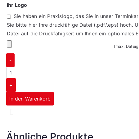
Ihr Logo
Sie haben ein Praxislogo, das Sie in unser Termink
Sie bitte hier Ihre druckfähige Datei (.pdf/.eps) hoch. 
Datei auf die Druckfähigkeit um Ihnen ein optiomales 
(max. Datei
-
+
In den Warenkorb
Corporate Design
Ihr Logo auf allen Drucksorten
So individuell wie Sie
Ähnliche Produkte