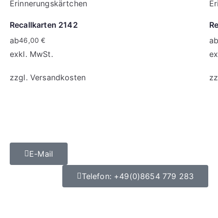
Recallkarten 2142
Re
ab
a
46,00
€
exkl. MwSt.
ex
zzgl.
Versandkosten
zz
E-Mail
Telefon: +49(0)8654 779 283
Datenschutz
|
Impressum