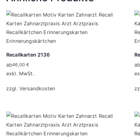
mehr erfahren
mehr erfahren
mehr erfahren
Recallkarten 2136
Re
ab
a
46,00
€
exkl. MwSt.
ex
zzgl.
Versandkosten
zz