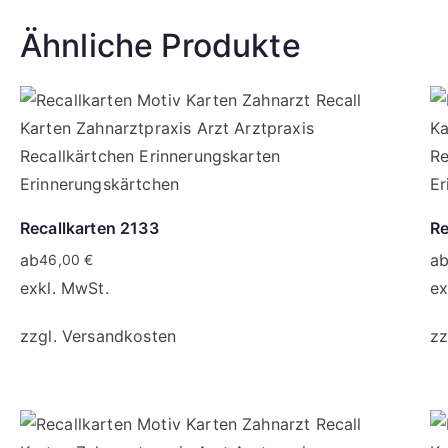
Ähnliche Produkte
Recallkarten 2133
Re
ab
a
46,00
€
exkl. MwSt.
ex
zzgl.
Versandkosten
zz