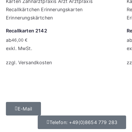
Recallkarten 2142
Re
ab
a
46,00
€
exkl. MwSt.
ex
zzgl.
Versandkosten
zz
E-Mail
Telefon: +49(0)8654 779 283