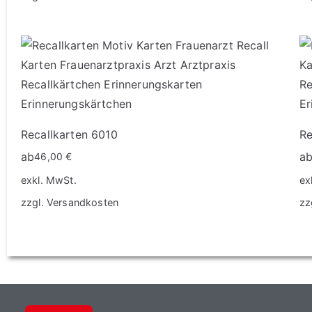
Recallkarten 6010
Re
ab
a
46,00
€
exkl. MwSt.
ex
zzgl.
Versandkosten
zz