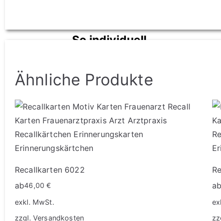
So individuell
wie Sie
Ähnliche Produkte
mehr
erfahren
Recallkarten 6022
Re
ab
a
46,00
€
exkl. MwSt.
ex
zzgl.
Versandkosten
zz