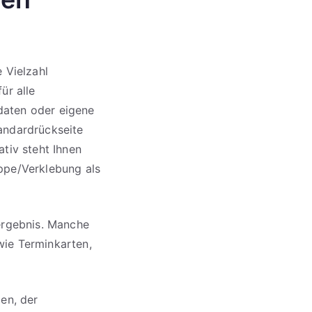
 Vielzahl
ür alle
daten oder eigene
andardrückseite
ativ steht Ihnen
ppe/Verklebung als
kergebnis. Manche
wie Terminkarten,
gen, der