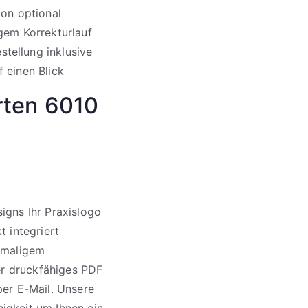
ion optional
igem Korrekturlauf
tellung inklusive
 einen Blick
rten 6010
igns Ihr Praxislogo
 integriert
inmaligem
der druckfähiges PDF
per E-Mail. Unsere
higkeit um Ihnen ein