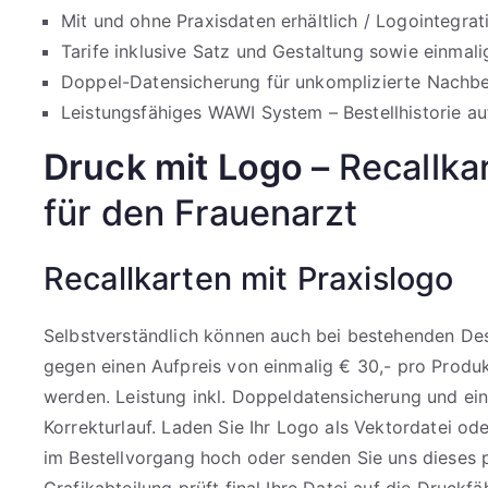
Mit und ohne Praxisdaten erhältlich / Logointegrat
Tarife inklusive Satz und Gestaltung sowie einmal
Doppel-Datensicherung für unkomplizierte Nachbes
Leistungsfähiges WAWI System – Bestellhistorie auf
Druck mit Logo –
Recallka
für den Frauenarzt
Recallkarten mit Praxislogo
Selbstverständlich können auch bei bestehenden Des
gegen einen Aufpreis von einmalig € 30,- pro Produkt
werden. Leistung inkl. Doppeldatensicherung und e
Korrekturlauf. Laden Sie Ihr Logo als Vektordatei o
im Bestellvorgang hoch oder senden Sie uns dieses 
Grafikabteilung prüft final Ihre Datei auf die Druckfä