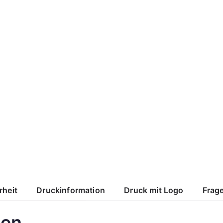
rheit
Druckinformation
Druck mit Logo
Frage
den