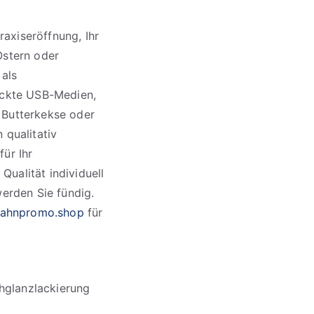
axiseröffnung, Ihr
Ostern oder
 als
ruckte USB-Medien,
 Butterkekse oder
 qualitativ
für Ihr
ualität individuell
erden Sie fündig.
ahnpromo.shop
für
chglanzlackierung