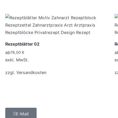
Rezeptblätter 02
R
ab
a
78,00
€
exkl. MwSt.
e
zzgl.
Versandkosten
z
E-Mail