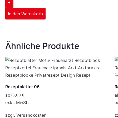
+
In den Warenkorb
Corporate Design
Ähnliche Produkte
mehr erfahren
Rezeptblätter 06
R
ab
a
78,00
€
exkl. MwSt.
e
zzgl.
Versandkosten
z