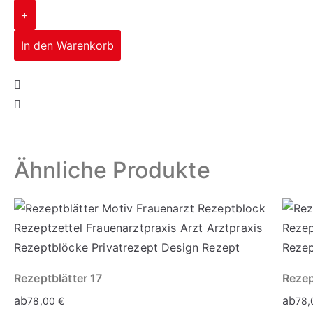
+
In den Warenkorb
Corporate Design
mehr erfahren
Ähnliche Produkte
Rezeptblätter 17
Rezep
ab
ab
78,00
€
78