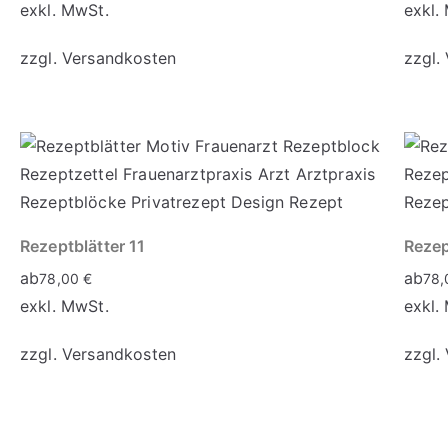
exkl. MwSt.
exkl.
zzgl.
Versandkosten
zzgl.
Rezeptblätter 11
Rezep
ab
ab
78,00
€
78
exkl. MwSt.
exkl.
zzgl.
Versandkosten
zzgl.