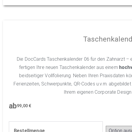
Taschenkalend
Die DocCards Taschenkalender 06 für den Zahnarzt – ei
fertigen Ihre neuen Taschenkalender aus einem
hochw
beidseitiger Vollfolierung. Neben Ihren Praxisdaten k
Ferienzeiten, Schwerpunkte, QR-Codes u.v.m. abgebilde
Ihrem eigenen Corporate Design 
ab
99,00
€
Bestellmenge