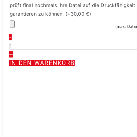
prüft final nochmals Ihre Datei auf die Druckfähigkei
garantieren zu können!
(+
30,00
€
)
(max. Date
-
+
IN DEN WARENKORB