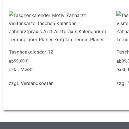
Taschenkalender 12
Tasch
ab
ab
99,00
€
99,
exkl. MwSt.
exkl.
zzgl.
Versandkosten
zzgl.