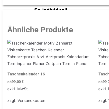
So individuell
wie Sie
Ähnliche Produkte
mehr
erfahren
Taschenkalender 16
Tasch
ab
ab
99,00
€
99,
exkl. MwSt.
exkl.
zzgl.
Versandkosten
zzgl.