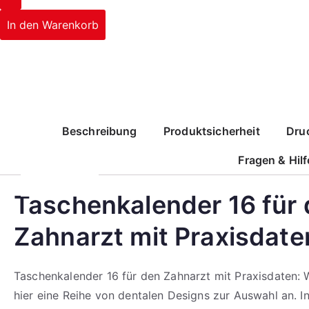
In den Warenkorb
Corporate Design
Ihr Logo auf allen Drucksorten
So individuell wie Sie
mehr erfahren
mehr erfahren
mehr erfahren
Beschreibung
Produktsicherheit
Dru
Corporate Design
Ihr Logo auf allen Drucksorten
So individuell wie Sie
Fragen & Hilf
mehr erfahren
mehr erfahren
mehr erfahren
Taschenkalender 16 für
Zahnarzt mit Praxisdate
Taschenkalender 16 für den Zahnarzt mit Praxisdaten: W
hier eine Reihe von dentalen Designs zur Auswahl an. In