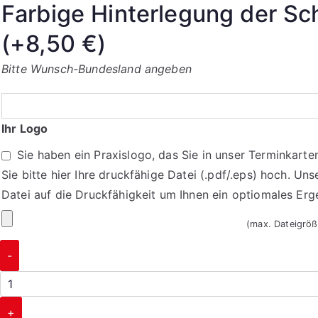
Farbige Hinterlegung der Sch
Öffnungszeiten
ein
(+
8,50
€
)
Bitte Wunsch-Bundesland angeben
Ihr Logo
Sie haben ein Praxislogo, das Sie in unser Terminkart
Sie bitte hier Ihre druckfähige Datei (.pdf/.eps) hoch. Uns
Datei auf die Druckfähigkeit um Ihnen ein optiomales Er
Ihr
(max. Dateigrö
Logo
Taschenkalender
-
16
Menge
+