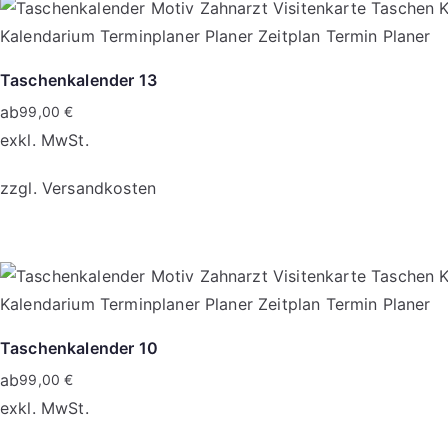
Produktseite
weist
gewählt
mehrere
werden
Varianten
Taschenkalender 13
auf.
ab
99,00
€
Die
exkl. MwSt.
Optionen
zzgl.
Versandkosten
können
auf
Dieses
der
Produkt
Produktseite
weist
gewählt
mehrere
werden
Varianten
Taschenkalender 10
auf.
ab
99,00
€
Die
exkl. MwSt.
Optionen