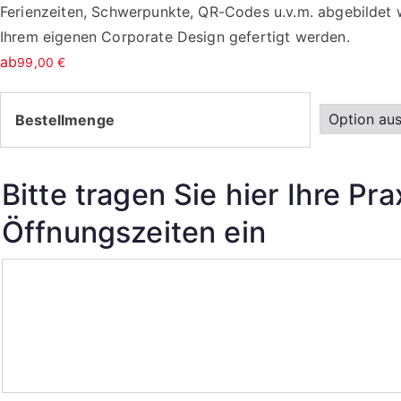
Ferienzeiten, Schwerpunkte, QR-Codes u.v.m. abgebildet
Ihrem eigenen Corporate Design gefertigt werden.
ab
99,00
€
Bestellmenge
Bitte tragen Sie hier Ihre Pr
Öffnungszeiten ein
Bitte
tragen
Sie
hier
Ihre
Praxisdaten/