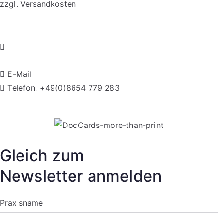
zzgl.
Versandkosten
können
auf
Dieses
der
Produkt
Produktseite
weist
gewählt
mehrere
werden
E-Mail
Varianten
Telefon: +49(0)8654 779 283
auf.
Datenschutz
|
Imp
Die
Optionen
können
auf
Gleich zum
der
Newsletter anmelden
Produktseite
gewählt
Praxisname
werden