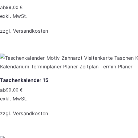
ab
99,00
€
exkl. MwSt.
zzgl.
Versandkosten
Dieses
Produkt
weist
mehrere
Varianten
Taschenkalender 15
auf.
ab
99,00
€
Die
exkl. MwSt.
Optionen
zzgl.
Versandkosten
können
auf
Dieses
der
Produkt