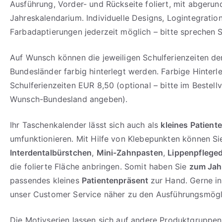
Ausführung, Vorder- und Rückseite foliert, mit abgeru
Jahreskalendarium. Individuelle Designs, Logintegratio
Farbadaptierungen jederzeit möglich – bitte sprechen S
Auf Wunsch können die jeweiligen Schulferienzeiten de
Bundesländer farbig hinterlegt werden. Farbige Hinterl
Schulferienzeiten EUR 8,50 (optional – bitte im Bestell
Wunsch-Bundesland angeben).
Ihr Taschenkalender lässt sich auch als
kleines Patient
umfunktionieren. Mit Hilfe von Klebepunkten können Si
Interdentalbürstchen
,
Mini-Zahnpasten
,
Lippenpflege
die folierte Fläche anbringen. Somit haben Sie
zum Ja
passendes kleines
Patientenpräsent
zur Hand. Gerne in
unser Customer Service näher zu den Ausführungsmögl
Die Motivserien lassen sich auf andere Produktgruppen 