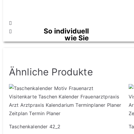
So individuell
wie Sie
mehr
erfahren
Ähnliche Produkte
Taschenkalender 42_2
Ta