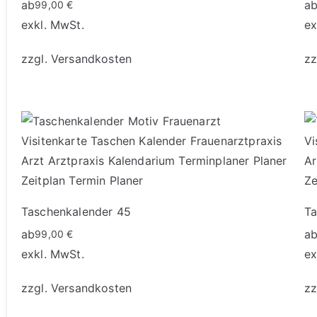
ab
a
99,00
€
exkl. MwSt.
ex
zzgl.
Versandkosten
zz
Taschenkalender 45
Ta
ab
a
99,00
€
exkl. MwSt.
ex
zzgl.
Versandkosten
zz