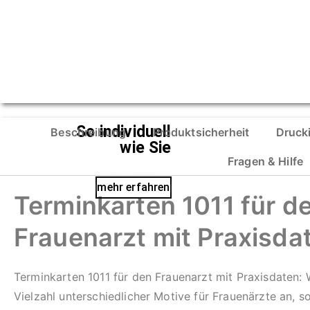
So individuell
Beschreibung
Produktsicherheit
Druck
wie Sie
Fragen & Hilfe
mehr erfahren
Terminkarten 1011 für d
Frauenarzt mit Praxisda
Terminkarten 1011 für den Frauenarzt mit Praxisdaten: 
Vielzahl unterschiedlicher Motive für Frauenärzte an, so