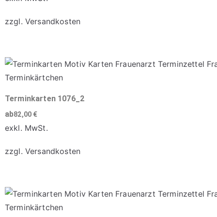
zzgl.
Versandkosten
Dieses
Produkt
weist
mehrere
Varianten
Terminkarten 1076_2
auf.
ab
82,00
€
Die
exkl. MwSt.
Optionen
zzgl.
Versandkosten
können
auf
Dieses
der
Produkt
Produktseite
weist
gewählt
mehrere