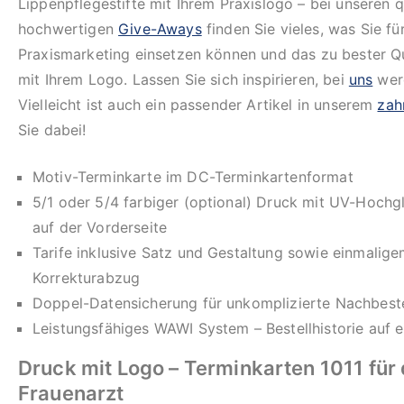
Lippenpflegestifte mit Ihrem Praxislogo – bei unseren q
hochwertigen
Give-Aways
finden Sie vieles, was Sie für
Praxismarketing einsetzen können und das zu bester Qua
mit Ihrem Logo. Lassen Sie sich inspirieren, bei
uns
werd
Vielleicht ist auch ein passender Artikel in unserem
zah
Sie dabei!
Motiv-Terminkarte im DC-Terminkartenformat
5/1 oder 5/4 farbiger (optional) Druck mit UV-Hochg
auf der Vorderseite
Tarife inklusive Satz und Gestaltung sowie einmalig
Korrekturabzug
Doppel-Datensicherung für unkomplizierte Nachbeste
Leistungsfähiges WAWI System – Bestellhistorie auf e
Druck mit Logo – Terminkarten 1011 für
Frauenarzt