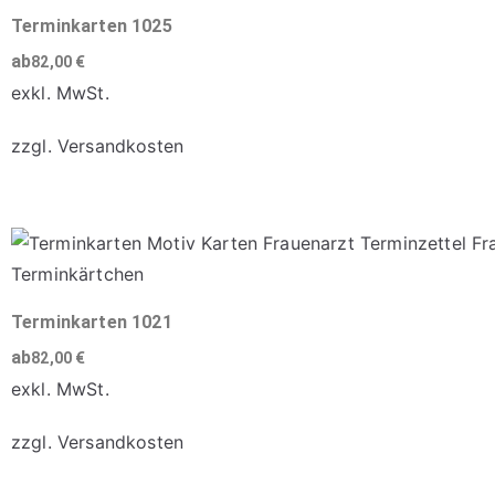
werden
Varianten
Terminkarten 1025
auf.
ab
82,00
€
Die
exkl. MwSt.
Optionen
zzgl.
Versandkosten
können
auf
Dieses
der
Produkt
Produktseite
weist
gewählt
mehrere
werden
Varianten
Terminkarten 1021
auf.
ab
82,00
€
Die
exkl. MwSt.
Optionen
zzgl.
Versandkosten
können
auf
Dieses