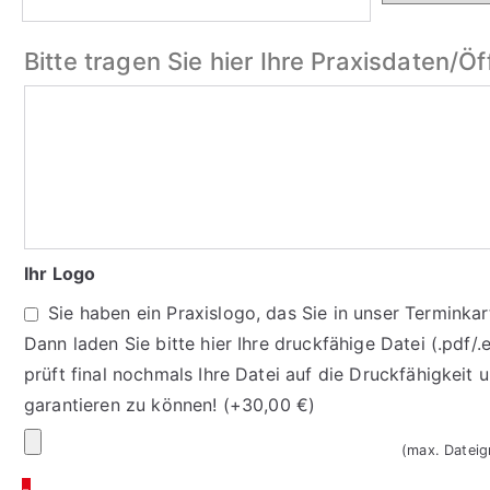
Bitte tragen Sie hier Ihre Praxisdaten/Ö
Bitte
tragen
Sie
hier
Ihre
Praxisdaten/
Ihr Logo
Öffnungszeiten
Sie haben ein Praxislogo, das Sie in unser Terminka
ein
Dann laden Sie bitte hier Ihre druckfähige Datei (.pdf/
prüft final nochmals Ihre Datei auf die Druckfähigkeit
garantieren zu können!
(+
30,00
€
)
Ihr
(max. Datei
Logo
-
Terminkarten