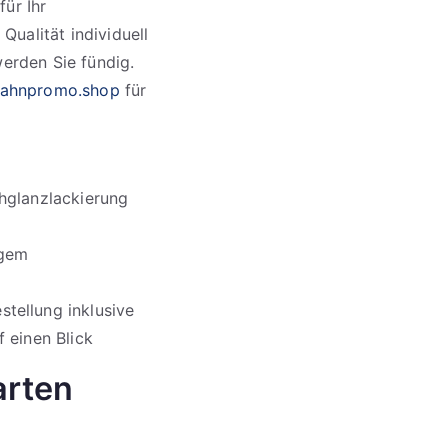
für Ihr
ualität individuell
erden Sie fündig.
ahnpromo.shop
für
chglanzlackierung
igem
tellung inklusive
 einen Blick
arten