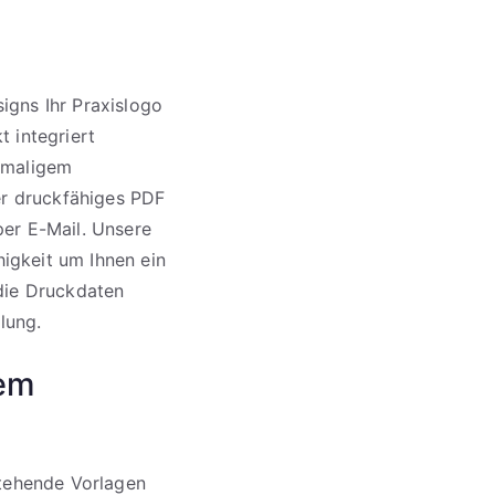
igns Ihr Praxislogo
 integriert
inmaligem
der druckfähiges PDF
per E-Mail. Unsere
higkeit um Ihnen ein
 die Druckdaten
lung.
rem
stehende Vorlagen