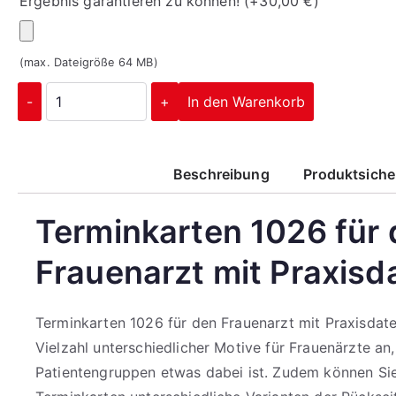
Ergebnis garantieren zu können!
(+
30,00
€
)
(max. Dateigröße 64 MB)
-
+
In den Warenkorb
Beschreibung
Produktsiche
Terminkarten 1026 für
Frauenarzt mit Praxisd
Terminkarten 1026 für den Frauenarzt mit Praxisdate
Vielzahl unterschiedlicher Motive für Frauenärzte an,
Patientengruppen etwas dabei ist. Zudem können Si