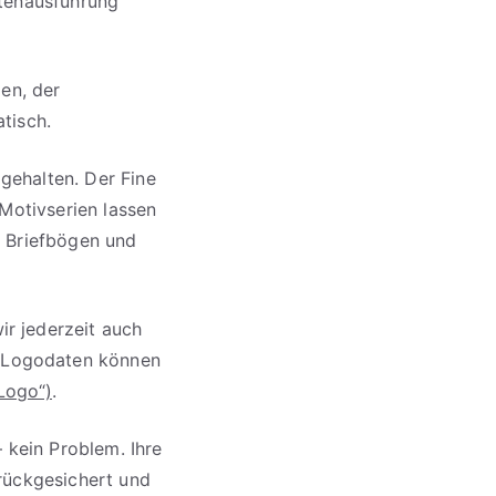
itenausführung
gen, der
tisch.
gehalten. Der Fine
 Motivserien lassen
, Briefbögen und
r jederzeit auch
 Logodaten können
Logo“)
.
– kein Problem. Ihre
rückgesichert und