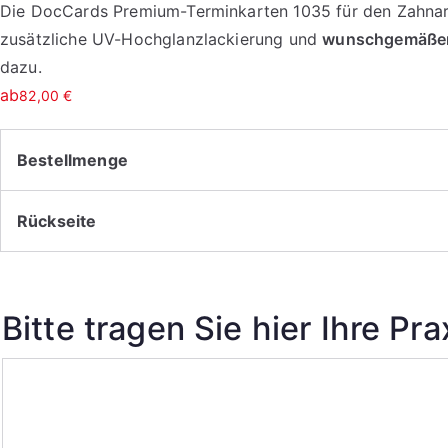
Die DocCards Premium-Terminkarten 1035 für den Zahnarzt
zusätzliche UV-Hochglanzlackierung und
wunschgemäßer 
dazu.
ab
82,00
€
Bestellmenge
Rückseite
Bitte tragen Sie hier Ihre P
Bitte
tragen
Sie