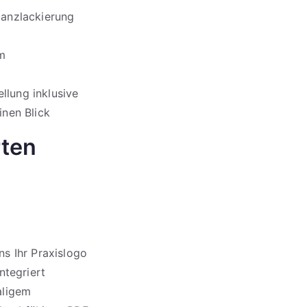
lanzlackierung
em
llung inklusive
inen Blick
rten
s Ihr Praxislogo
ntegriert
aligem