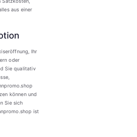
en Satzkosten,
les aus einer
otion
iseröffnung, Ihr
tern oder
d Sie qualitativ
sse,
ahnpromo.shop
etzen können und
n Sie sich
hnpromo.shop ist