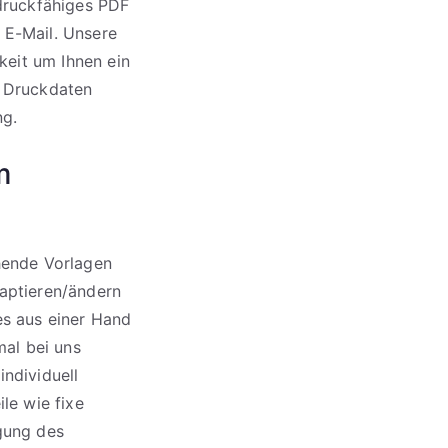
 druckfähiges PDF
 E-Mail. Unsere
gkeit um Ihnen ein
e Druckdaten
ng.
m
ehende Vorlagen
ptieren/ändern
es aus einer Hand
mal bei uns
individuell
le wie fixe
igung des