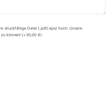
re druckfähige Datei (.pdf/.eps) hoch. Unsere
n zu können!
(+
30,00
€
)