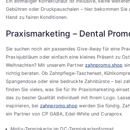
Ein einmaliger Korrekturlauf ist inklusive, keine weiter
Gebühren oder Druckpauschalen – hier bekommen Sie al
Hand zu fairen Konditionen.
Praxismarketing – Dental Prom
Sie suchen noch ein passendes Give-Away für eine Prax
Praxisjubiläum oder einfach eine kleines Präsent zu Os
Weihnachten? Mit unserem Partner
zahnpromo.shop
sin
richtig beraten. Ob Zahnpflege-Taschenset, Kühlkompre
Spangendose oder eine bedruckte Zahnbürste – bei z
finden Sie vieles, was Sie für Ihr Praxismarketing eins
das zu bester Qualität individuell mit Ihrem Logo. Lasse
inspirieren, bei
zahnpromo.shop
werden Sie fündig. Za
ein Partner von CP GABA, Edel-White und Curaprox.
Motiv-Terminkarte im DC-Terminkartenformat