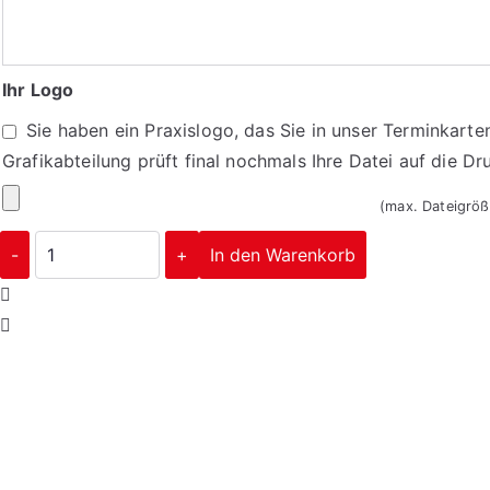
hier
Ihre
Praxisdaten/
Ihr Logo
Öffnungszeiten
Sie haben ein Praxislogo, das Sie in unser Terminkarte
ein
Grafikabteilung prüft final nochmals Ihre Datei auf die 
Ihr
(max. Dateigrö
Logo
Terminkarten
-
+
In den Warenkorb
1035
Menge
Corporate Design
mehr erfahren