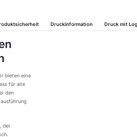
roduktsicherheit
Druckinformation
Druck mit Lo
den
n
r bieten eine
ss für alle
ei den
nausführung
, der
sch.