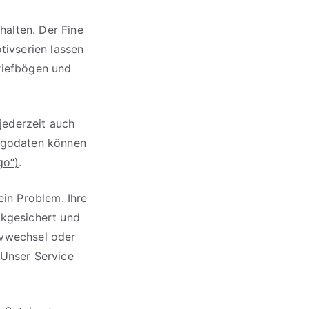
alten. Der Fine
tivserien lassen
riefbögen und
jederzeit auch
ogodaten können
go“)
.
ein Problem. Ihre
ckgesichert und
ivwechsel oder
 Unser Service