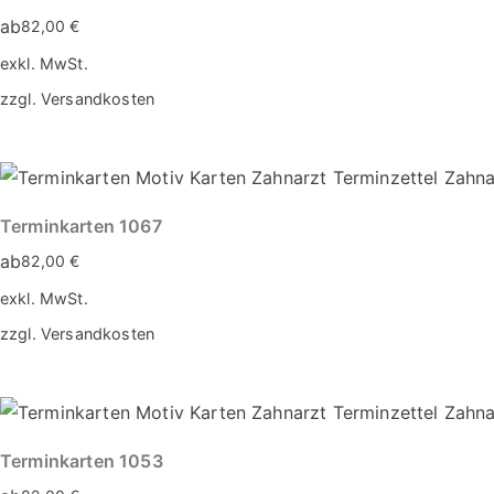
ab
82,00
€
exkl. MwSt.
zzgl.
Versandkosten
Dieses
Produkt
weist
mehrere
Terminkarten 1067
Varianten
ab
82,00
€
auf.
exkl. MwSt.
Die
zzgl.
Versandkosten
Optionen
Dieses
können
Produkt
auf
weist
der
mehrere
Terminkarten 1053
Produktseite
Varianten