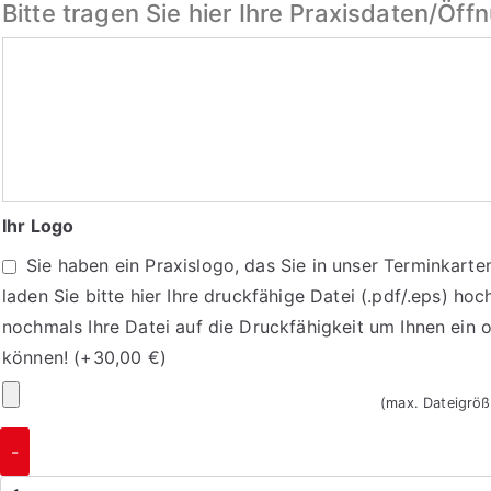
Bitte tragen Sie hier Ihre Praxisdaten/Öff
Bitte
tragen
Sie
hier
Ihre
Praxisdaten/
Ihr Logo
Öffnungszeiten
Sie haben ein Praxislogo, das Sie in unser Terminkart
ein
laden Sie bitte hier Ihre druckfähige Datei (.pdf/.eps) hoc
nochmals Ihre Datei auf die Druckfähigkeit um Ihnen ein 
können!
(+
30,00
€
)
Ihr
(max. Dateigrö
Logo
Terminkarten
-
1060