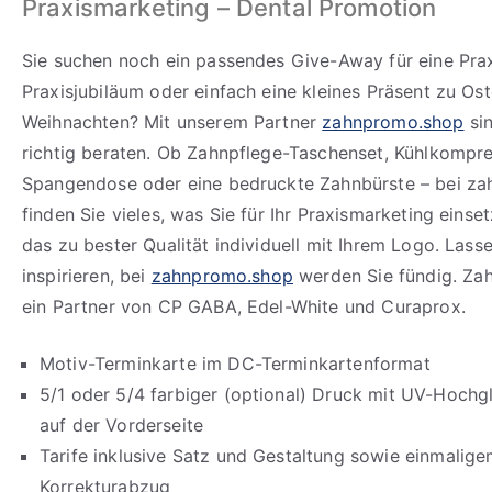
Praxismarketing – Dental Promotion
Sie suchen noch ein passendes Give-Away für eine Prax
Praxisjubiläum oder einfach eine kleines Präsent zu Os
Weihnachten? Mit unserem Partner
zahnpromo.shop
sin
richtig beraten. Ob Zahnpflege-Taschenset, Kühlkompre
Spangendose oder eine bedruckte Zahnbürste – bei z
finden Sie vieles, was Sie für Ihr Praxismarketing eins
das zu bester Qualität individuell mit Ihrem Logo. Lasse
inspirieren, bei
zahnpromo.shop
werden Sie fündig. Za
ein Partner von CP GABA, Edel-White und Curaprox.
Motiv-Terminkarte im DC-Terminkartenformat
5/1 oder 5/4 farbiger (optional) Druck mit UV-Hochg
auf der Vorderseite
Tarife inklusive Satz und Gestaltung sowie einmalig
Korrekturabzug