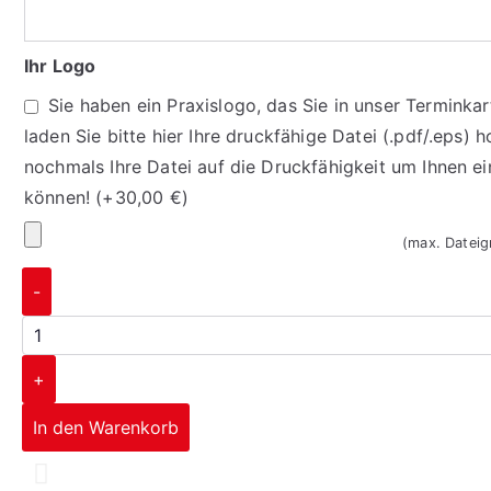
Ihr Logo
Sie haben ein Praxislogo, das Sie in unser Termink
laden Sie bitte hier Ihre druckfähige Datei (.pdf/.eps) h
nochmals Ihre Datei auf die Druckfähigkeit um Ihnen e
können!
(+
30,00
€
)
(max. Datei
-
+
In den Warenkorb