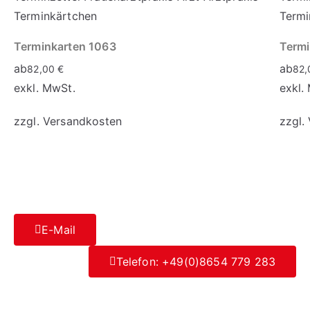
Terminkarten 1063
Termi
ab
ab
82,00
€
82
exkl. MwSt.
exkl.
zzgl.
Versandkosten
zzgl.
E-Mail
Telefon: +49(0)8654 779 283
Datenschutz
|
Impressum