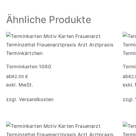
Corporate Design
Ähnliche Produkte
mehr erfahren
Terminkarten 1080
Termi
ab
ab
82,00
€
82
exkl. MwSt.
exkl.
zzgl.
Versandkosten
zzgl.