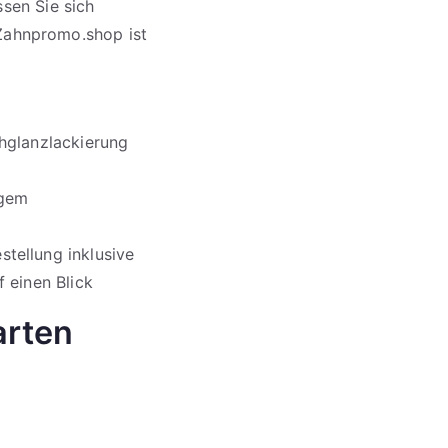
ssen Sie sich
Zahnpromo.shop ist
chglanzlackierung
igem
tellung inklusive
 einen Blick
arten