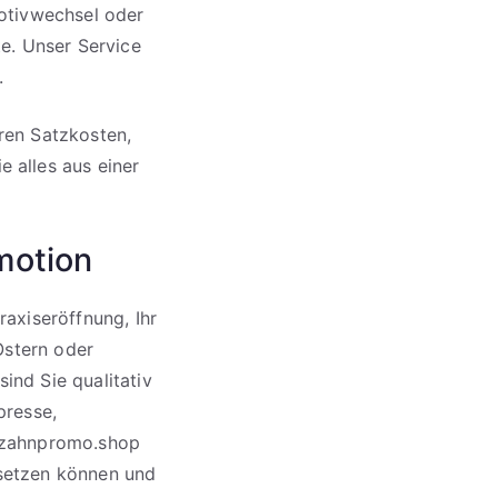
otivwechsel oder
e. Unser Service
.
eren Satzkosten,
 alles aus einer
motion
axiseröffnung, Ihr
Ostern oder
sind Sie qualitativ
presse,
 zahnpromo.shop
insetzen können und