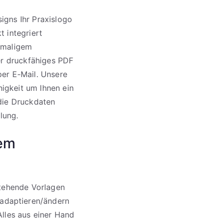
igns Ihr Praxislogo
 integriert
inmaligem
der druckfähiges PDF
per E-Mail. Unsere
higkeit um Ihnen ein
 die Druckdaten
lung.
rem
stehende Vorlagen
adaptieren/ändern
lles aus einer Hand