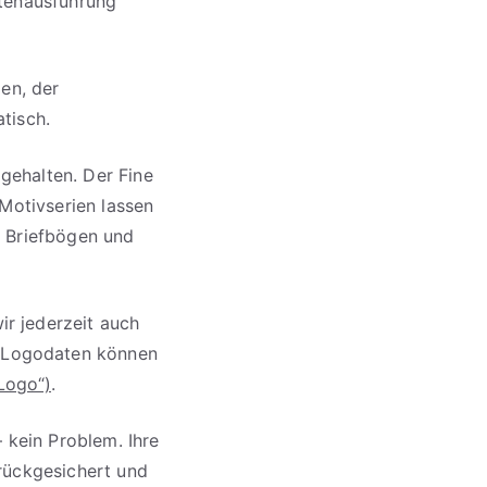
itenausführung
gen, der
tisch.
gehalten. Der Fine
 Motivserien lassen
, Briefbögen und
r jederzeit auch
 Logodaten können
Logo“)
.
– kein Problem. Ihre
rückgesichert und