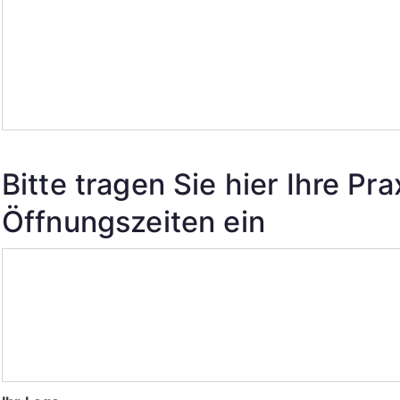
Bitte tragen Sie hier Ihre Pr
Öffnungszeiten ein
Bitte
tragen
Sie
hier
Ihre
Praxisdaten/