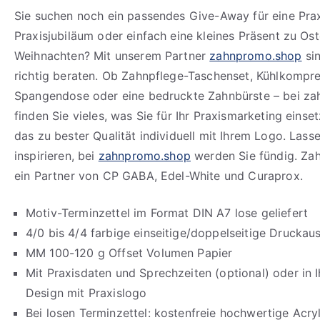
Sie suchen noch ein passendes Give-Away für eine Prax
Praxisjubiläum oder einfach eine kleines Präsent zu Os
Weihnachten? Mit unserem Partner
zahnpromo.shop
sin
richtig beraten. Ob Zahnpflege-Taschenset, Kühlkompre
Spangendose oder eine bedruckte Zahnbürste – bei z
finden Sie vieles, was Sie für Ihr Praxismarketing eins
das zu bester Qualität individuell mit Ihrem Logo. Lasse
inspirieren, bei
zahnpromo.shop
werden Sie fündig. Za
ein Partner von CP GABA, Edel-White und Curaprox.
Motiv-Terminzettel im Format DIN A7 lose geliefert
4/0 bis 4/4 farbige einseitige/doppelseitige Drucka
MM 100-120 g Offset Volumen Papier
Mit Praxisdaten und Sprechzeiten (optional) oder in
Design mit Praxislogo
Bei losen Terminzettel: kostenfreie hochwertige Acry