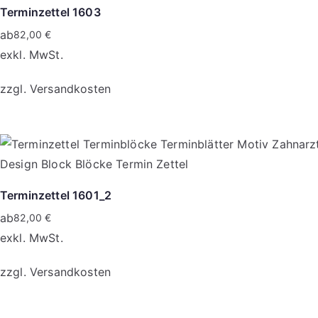
Terminzettel 1603
werden
Varianten
ab
82,00
€
auf.
exkl. MwSt.
Die
Optionen
zzgl.
Versandkosten
können
auf
Dieses
der
Produkt
Produktseite
weist
gewählt
mehrere
Terminzettel 1601_2
werden
Varianten
ab
82,00
€
auf.
exkl. MwSt.
Die
Optionen
zzgl.
Versandkosten
können
auf
Dieses