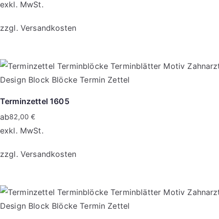
exkl. MwSt.
zzgl.
Versandkosten
Dieses
Produkt
weist
mehrere
Terminzettel 1605
Varianten
ab
82,00
€
auf.
exkl. MwSt.
Die
Optionen
zzgl.
Versandkosten
können
auf
Dieses
der
Produkt
Produktseite
weist
gewählt
mehrere