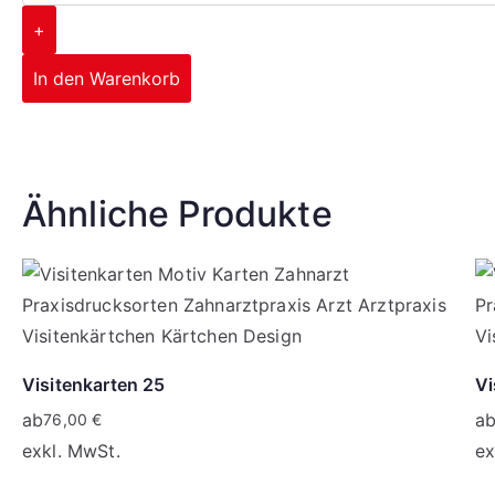
+
In den Warenkorb
Corporate Design
Ihr Logo auf allen Drucksorten
So individuell wie Sie
Ähnliche Produkte
mehr erfahren
mehr erfahren
mehr erfahren
Visitenkarten 25
Vi
ab
a
76,00
€
exkl. MwSt.
ex