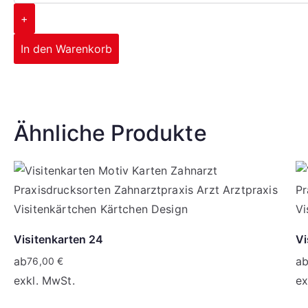
+
In den Warenkorb
Corporate Design
Ähnliche Produkte
mehr erfahren
Visitenkarten 24
Vi
ab
a
76,00
€
exkl. MwSt.
ex