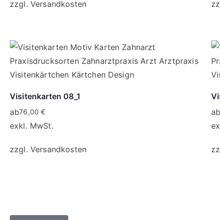
zzgl.
Versandkosten
zz
Visitenkarten 08_1
Vi
ab
a
76,00
€
exkl. MwSt.
ex
zzgl.
Versandkosten
zz