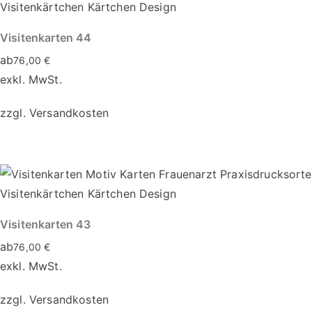
Visitenkarten 44
ab
76,00
€
exkl. MwSt.
zzgl.
Versandkosten
Dieses
Produkt
weist
mehrere
Varianten
Visitenkarten 43
auf.
ab
76,00
€
Die
exkl. MwSt.
Optionen
zzgl.
Versandkosten
können