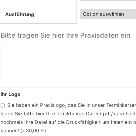
Ausführung
Bitte tragen Sie hier Ihre Praxisdaten ein
Bitte
tragen
Sie
hier
Ihre
Praxisdaten
Ihr Logo
ein
Sie haben ein Praxislogo, das Sie in unser Terminkart
laden Sie bitte hier Ihre druckfähige Datei (.pdf/.eps) hoc
nochmals Ihre Datei auf die Druckfähigkeit um Ihnen ein 
können!
(+
30,00
€
)