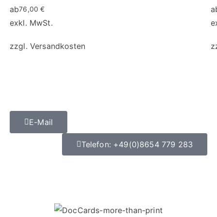
ab
a
76,00
€
exkl. MwSt.
e
zzgl.
Versandkosten
z
E-Mail
Telefon: +49(0)8654 779 283
Datenschutz
|
Impressum