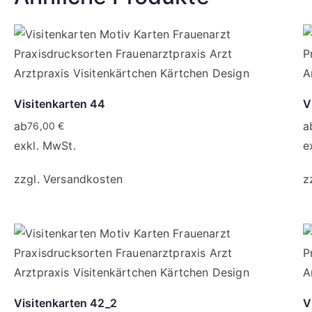
Visitenkarten 44
V
ab
a
76,00
€
exkl. MwSt.
e
zzgl.
Versandkosten
z
Visitenkarten 42_2
V