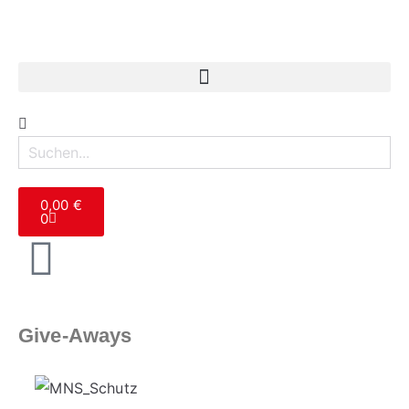
0,00
€
0
Give-Aways