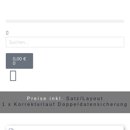
0,00
€
0
Preise inkl.
Satz/Layout
1 x Korrekturlauf
Doppeldatensicherung