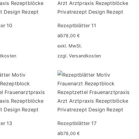
ter 10
Rezeptblätter 11
ab
78,00
€
exkl. MwSt.
dkosten
zzgl.
Versandkosten
er 13
Rezeptblätter 17
ab
78,00
€