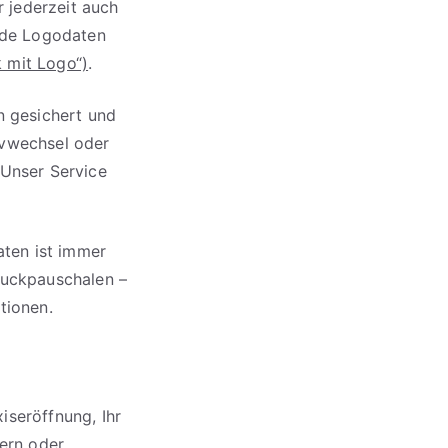
 jederzeit auch
nde Logodaten
 mit Logo“)
.
n gesichert und
ivwechsel oder
 Unser Service
aten ist immer
ruckpauschalen –
tionen.
iseröffnung, Ihr
tern oder