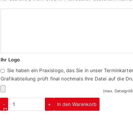
Bitte
tragen
Sie
hier
Ihre
Praxisdaten
Ihr Logo
ein:
Sie haben ein Praxislogo, das Sie in unser Terminkarte
Grafikabteilung prüft final nochmals Ihre Datei auf die 
Ihr
(max. Dateigrö
Logo
Briefpapier
-
+
In den Warenkorb
13
Menge
Corporate Design
Ihr Logo auf allen Dru
So individuell wie Sie
Corporate Design
Ihr Logo auf allen Dru
So individuell wie Sie