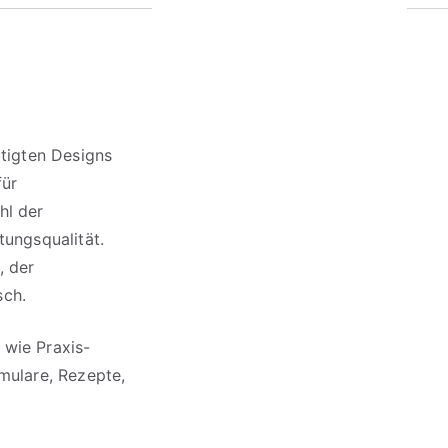
rtigten Designs
für
hl der
tungsqualität.
, der
sch.
 wie Praxis-
rmulare, Rezepte,