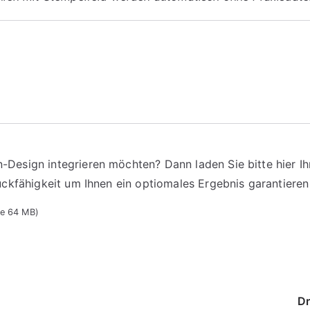
n-Design integrieren möchten? Dann laden Sie bitte hier Ih
Druckfähigkeit um Ihnen ein optiomales Ergebnis garantiere
ße 64 MB)
cksorten
cksorten
Dr