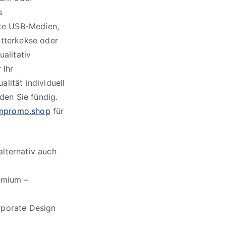
s
kte USB-Medien,
utterkekse oder
ualitativ
 Ihr
lität individuell
en Sie fündig.
npromo.shop
für
alternativ auch
emium –
rporate Design