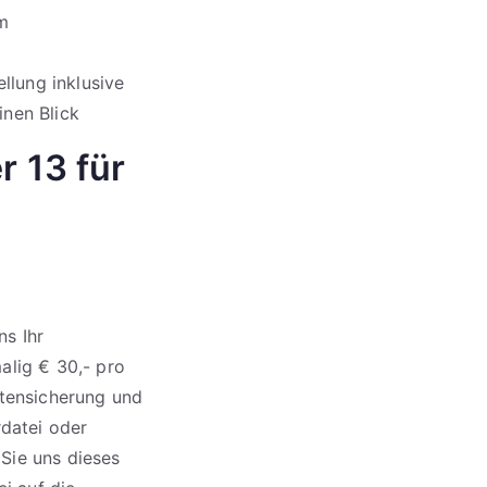
em
llung inklusive
inen Blick
r 13 für
s Ihr
alig € 30,- pro
atensicherung und
rdatei oder
Sie uns dieses