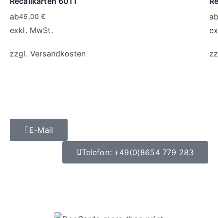
Recallkarten 6011
Re
ab
a
46,00
€
exkl. MwSt.
ex
zzgl.
Versandkosten
zz
E-Mail
Telefon: +49(0)8654 779 283
Datenschutz
|
Impressum