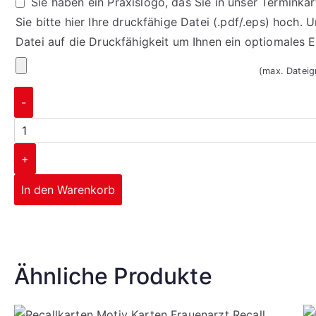
Sie haben ein Praxislogo, das Sie in unser Termink
Sie bitte hier Ihre druckfähige Datei (.pdf/.eps) hoch. 
Datei auf die Druckfähigkeit um Ihnen ein optiomales 
(max. Datei
-
+
In den Warenkorb
Corporate Design
Ähnliche Produkte
mehr erfahren