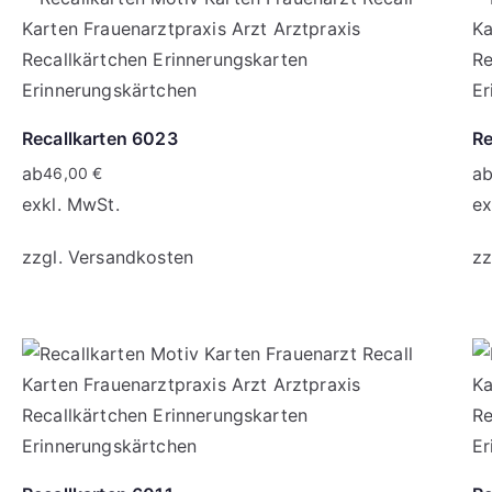
Recallkarten 6023
Re
ab
a
46,00
€
exkl. MwSt.
ex
zzgl.
Versandkosten
zz