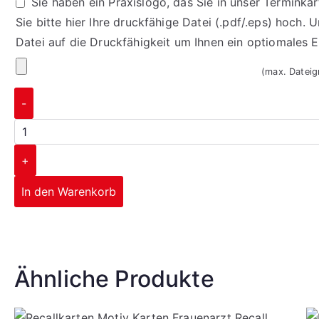
Sie haben ein Praxislogo, das Sie in unser Termink
Sie bitte hier Ihre druckfähige Datei (.pdf/.eps) hoch. 
Datei auf die Druckfähigkeit um Ihnen ein optiomales 
(max. Datei
-
+
In den Warenkorb
Corporate Design
Ähnliche Produkte
mehr erfahren