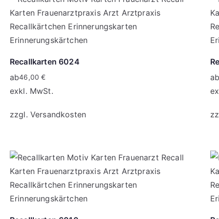
Recallkarten 6024
Re
ab
a
46,00
€
exkl. MwSt.
ex
zzgl.
Versandkosten
zz