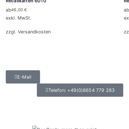
Recallkarten 6010
Re
ab
a
46,00
€
exkl. MwSt.
ex
zzgl.
Versandkosten
zz
E-Mail
Telefon: +49(0)8654 779 283
Datenschutz
|
Impressum