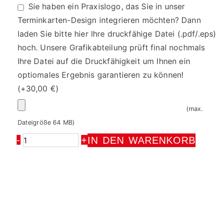
Sie haben ein Praxislogo, das Sie in unser
Terminkarten-Design integrieren möchten? Dann
laden Sie bitte hier Ihre druckfähige Datei (.pdf/.eps)
hoch. Unsere Grafikabteilung prüft final nochmals
Ihre Datei auf die Druckfähigkeit um Ihnen ein
optiomales Ergebnis garantieren zu können!
(+
30,00
€
)
Ihr
(max.
Logo
Dateigröße 64 MB)
-
+
Recallkarten
IN DEN WARENKORB
6021_1
Menge