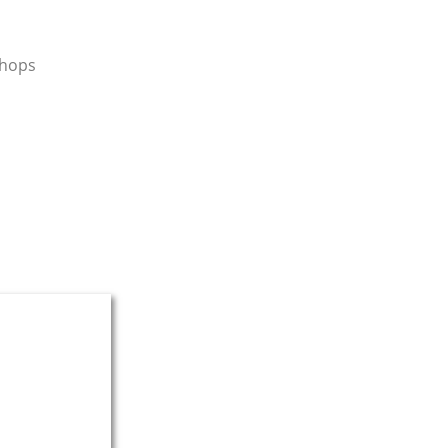
hops
n