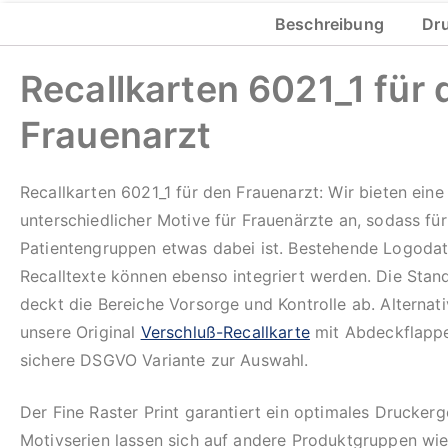
Beschreibung
Dr
Corporate
Design
Recallkarten 6021_1 für 
Frauenarzt
mehr erfahren
Recallkarten 6021_1 für den Frauenarzt: Wir bieten eine
unterschiedlicher Motive für Frauenärzte an, sodass für
Patientengruppen etwas dabei ist. Bestehende Logoda
Recalltexte können ebenso integriert werden. Die Stan
deckt die Bereiche Vorsorge und Kontrolle ab. Alternati
unsere Original
Verschluß-Recallkarte
mit Abdeckflappe
sichere DSGVO Variante zur Auswahl.
Der Fine Raster Print garantiert ein optimales Drucker
Motivserien lassen sich auf andere Produktgruppen wie