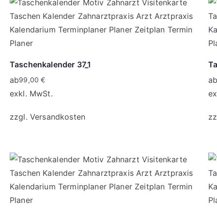
Taschenkalender 37_1
Ta
ab
a
99,00
€
exkl. MwSt.
ex
zzgl.
Versandkosten
zz