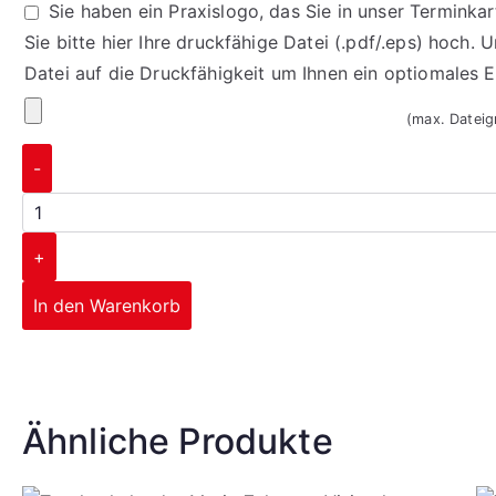
Sie haben ein Praxislogo, das Sie in unser Termink
Sie bitte hier Ihre druckfähige Datei (.pdf/.eps) hoch. 
Datei auf die Druckfähigkeit um Ihnen ein optiomales 
(max. Datei
-
+
In den Warenkorb
Corporate Design
Ähnliche Produkte
mehr erfahren