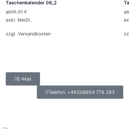
Taschenkalender 08_2
Ta
ab
a
99,00
€
exkl. MwSt.
ex
zzgl.
Versandkosten
zz
E-Mail
Telefon: +49(0)8654 779 283
Datenschutz
|
Impressum