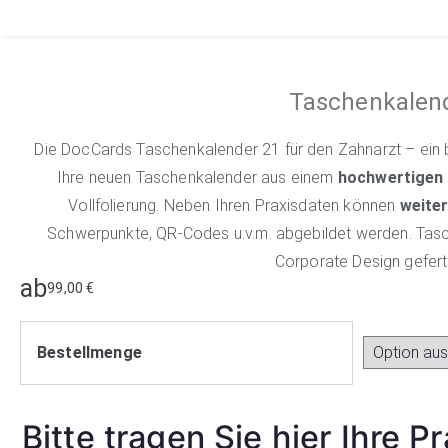
Taschenkalen
Die DocCards Taschenkalender 21 für den Zahnarzt – ein be
Ihre neuen Taschenkalender aus einem
hochwertigen
Vollfolierung. Neben Ihren Praxisdaten können
weite
Schwerpunkte, QR-Codes u.v.m. abgebildet werden. Tas
Corporate Design gefert
ab
99,00
€
Bestellmenge
Bitte tragen Sie hier Ihre P