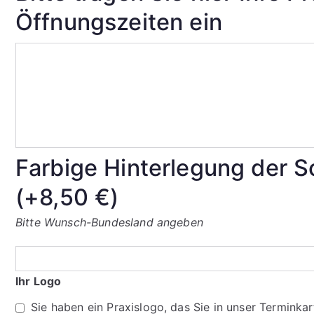
Öffnungszeiten ein
Bitte
tragen
Sie
hier
Ihre
Praxisdaten/
Farbige Hinterlegung der S
Öffnungszeiten
ein
(+
8,50
€
)
Bitte Wunsch-Bundesland angeben
Ihr Logo
Sie haben ein Praxislogo, das Sie in unser Termink