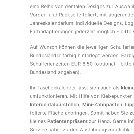
eine Reihe von dentalen Designs zur Auswahl 
Vorder- und Rückseite foliert, mit abgerund
Jahreskalendarium. Individuelle Designs, Log
Farbadaptierungen jederzeit möglich – bitte 
Auf Wunsch können die jeweiligen Schulferie
Bundesländer farbig hinterlegt werden. Farbi
Schulferienzeiten EUR 8,50 (optional – bitte
Bundesland angeben).
Ihr Taschenkalender lässt sich auch als
klein
umfunktionieren. Mit Hilfe von Klebepunkten
Interdentalbürstchen
,
Mini-Zahnpasten
,
Lip
folierte Fläche anbringen. Somit haben Sie
z
kleines
Patientenpräsent
zur Hand. Gerne in
Service näher zu den Ausführungsmöglichkei