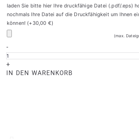
laden Sie bitte hier Ihre druckfähige Datei (.pdf/.eps) h
nochmals Ihre Datei auf die Druckfähigkeit um Ihnen e
können!
(+
30,00
€
)
Ihr
(max. Datei
Logo
-
Taschenkalender
21
+
Menge
IN DEN WARENKORB