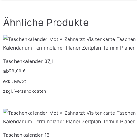
Ähnliche Produkte
Taschenkalender 37_1
ab
99,00
€
exkl. MwSt.
zzgl.
Versandkosten
Dieses
Produkt
weist
mehrere
Varianten
Taschenkalender 16