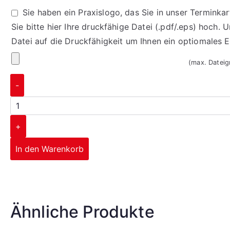
Sie haben ein Praxislogo, das Sie in unser Termink
Sie bitte hier Ihre druckfähige Datei (.pdf/.eps) hoch. 
Datei auf die Druckfähigkeit um Ihnen ein optiomales 
(max. Datei
-
+
In den Warenkorb
Corporate Design
Ähnliche Produkte
mehr erfahren