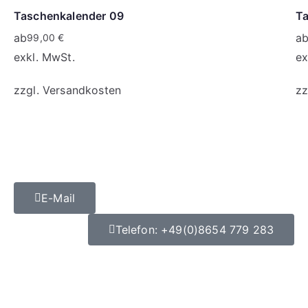
Taschenkalender 09
Ta
ab
a
99,00
€
exkl. MwSt.
ex
zzgl.
Versandkosten
zz
E-Mail
Telefon: +49(0)8654 779 283
Datenschutz
|
Impressum