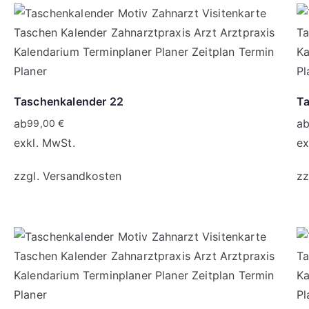
Taschenkalender 22
Ta
ab
a
99,00
€
exkl. MwSt.
ex
zzgl.
Versandkosten
zz