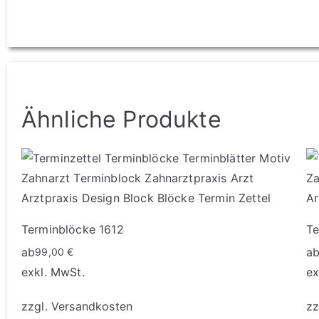
Corporate
Design
Ähnliche Produkte
mehr
erfahren
Terminblöcke 1612
Te
ab
a
99,00
€
exkl. MwSt.
ex
zzgl.
Versandkosten
zz