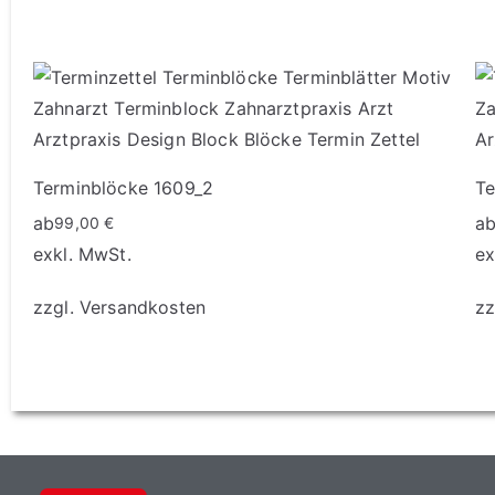
Terminblöcke 1609_2
Te
ab
a
99,00
€
exkl. MwSt.
ex
zzgl.
Versandkosten
zz