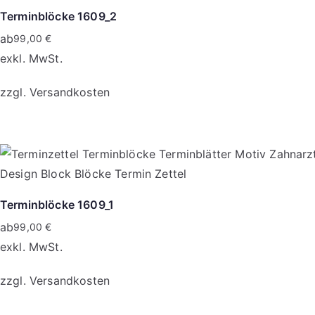
werden
Varianten
Terminblöcke 1609_2
auf.
ab
99,00
€
Die
exkl. MwSt.
Optionen
zzgl.
Versandkosten
können
auf
Dieses
der
Produkt
Produktseite
weist
gewählt
mehrere
werden
Varianten
Terminblöcke 1609_1
auf.
ab
99,00
€
Die
exkl. MwSt.
Optionen
zzgl.
Versandkosten
können
auf
Dieses