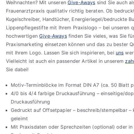
Weihnachten? Mit unseren
Give-Aways
sind Sie auch al
Frauenarztpraxis qualitativ richtig beraten. Ob bedruc
Kugelschreiber, Handtücher, Energieriegel/bedruckte B
Lippenpflegestifte mit Ihrem Praxislogo – bei unseren q
hochwertigen
Give-Aways
finden Sie vieles, was Sie für
Praxismarketing einsetzen können und das zu bester Qua
mit Ihrem Logo. Lassen Sie sich inspirieren, bei
uns
werd
Vielleicht ist auch ein passender Artikel in unserem
zah
Sie dabei!
Motiv-Terminblöcke im Format DIN A7 (ca. 50 Blatt p
4/0 bis 4/4 farbige Druckausführung – einseitige/dop
Druckausführung
Gedruckt auf Offsetpapier – beschreib/stempelbar – 
geleimt
Mit Praxisdaten oder Sprechzeiten (optional) oder i