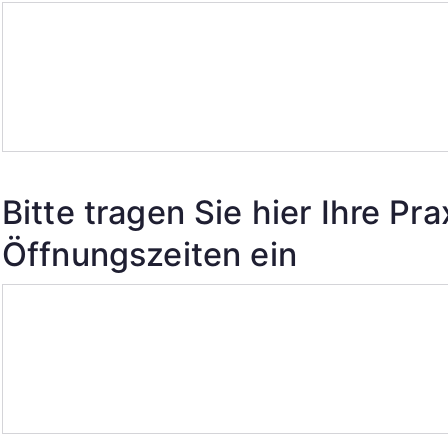
Bitte tragen Sie hier Ihre Pr
Öffnungszeiten ein
Bitte
tragen
Sie
hier
Ihre
Praxisdaten/