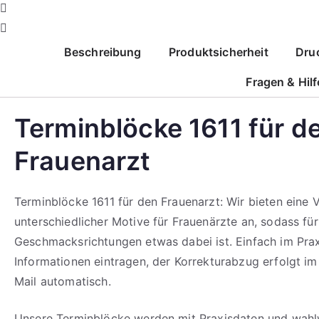
Corporate Design
Beschreibung
Produktsicherheit
Dru
mehr erfahren
Fragen & Hilf
Terminblöcke 1611 für d
Frauenarzt
Terminblöcke 1611 für den Frauenarzt: Wir bieten eine V
unterschiedlicher Motive für Frauenärzte an, sodass für
Geschmacksrichtungen etwas dabei ist. Einfach im Prax
Informationen eintragen, der Korrekturabzug erfolgt im
Mail automatisch.
Unsere Terminblöcke werden mit Praxisdaten und wahl