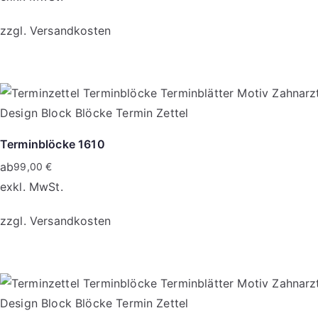
zzgl.
Versandkosten
Dieses
Produkt
weist
mehrere
Varianten
Terminblöcke 1610
auf.
ab
99,00
€
Die
exkl. MwSt.
Optionen
zzgl.
Versandkosten
können
auf
Dieses
der
Produkt
Produktseite
weist
gewählt
mehrere