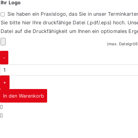
Ihr Logo
Öffnungszeiten
Sie haben ein Praxislogo, das Sie in unser Terminkart
ein
Sie bitte hier Ihre druckfähige Datei (.pdf/.eps) hoch. Uns
Datei auf die Druckfähigkeit um Ihnen ein optiomales Er
Ihr
(max. Dateigrö
Logo
Terminblöcke
-
1611
Menge
+
In den Warenkorb
Corporate Design
mehr erfahren