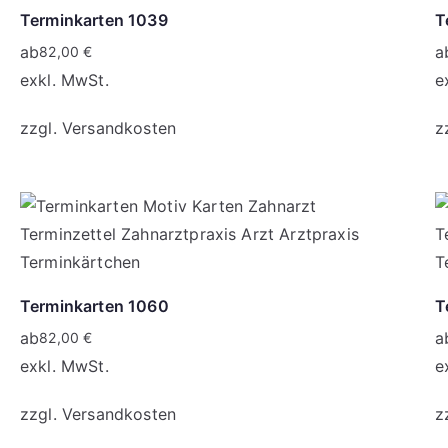
Terminkarten 1039
T
ab
a
82,00
€
exkl. MwSt.
e
zzgl.
Versandkosten
z
Terminkarten 1060
T
ab
a
82,00
€
exkl. MwSt.
e
zzgl.
Versandkosten
z