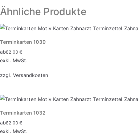
Ähnliche Produkte
Terminkarten 1039
ab
82,00
€
exkl. MwSt.
zzgl.
Versandkosten
Dieses
Produkt
weist
Terminkarten 1032
mehrere
ab
82,00
€
Varianten
exkl. MwSt.
auf.