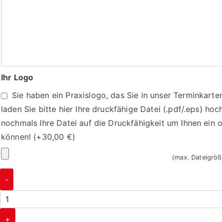
tragen
Sie
hier
Ihre
Praxisdaten/
Ihr Logo
Öffnungszeiten
Sie haben ein Praxislogo, das Sie in unser Terminkart
ein
laden Sie bitte hier Ihre druckfähige Datei (.pdf/.eps) hoc
nochmals Ihre Datei auf die Druckfähigkeit um Ihnen ein 
können!
(+
30,00
€
)
Ihr
(max. Dateigrö
Logo
Terminkarten
-
1058
Menge
+