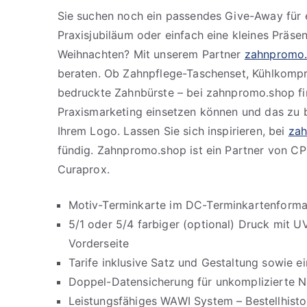
Sie suchen noch ein passendes Give-Away für e
Praxisjubiläum oder einfach eine kleines Präse
Weihnachten? Mit unserem Partner
zahnpromo
beraten. Ob Zahnpflege-Taschenset, Kühlkomp
bedruckte Zahnbürste – bei zahnpromo.shop find
Praxismarketing einsetzen können und das zu be
Ihrem Logo. Lassen Sie sich inspirieren, bei
za
fündig. Zahnpromo.shop ist ein Partner von C
Curaprox.
Motiv-Terminkarte im DC-Terminkartenforma
5/1 oder 5/4 farbiger (optional) Druck mit 
Vorderseite
Tarife inklusive Satz und Gestaltung sowie 
Doppel-Datensicherung für unkomplizierte Na
Leistungsfähiges WAWI System – Bestellhistor