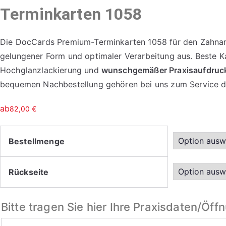
Terminkarten 1058
Die DocCards Premium-Terminkarten 1058 für den Zahnarz
gelungener Form und optimaler Verarbeitung aus. Beste Ka
Hochglanzlackierung und
wunschgemäßer Praxisaufdruc
bequemen Nachbestellung gehören bei uns zum Service d
ab
82,00
€
Bestellmenge
Rückseite
Bitte tragen Sie hier Ihre Praxisdaten/Öff
Bitte