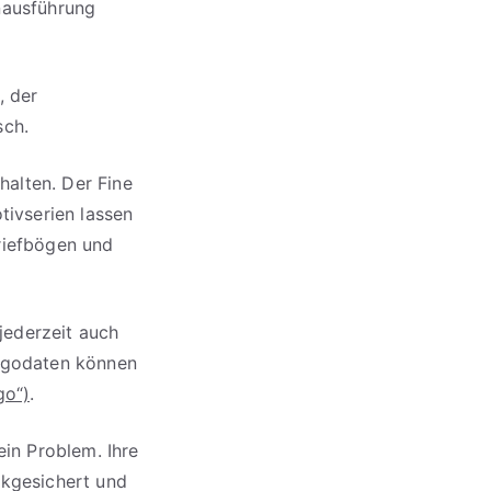
nausführung
, der
sch.
alten. Der Fine
tivserien lassen
riefbögen und
jederzeit auch
ogodaten können
go“)
.
ein Problem. Ihre
ckgesichert und