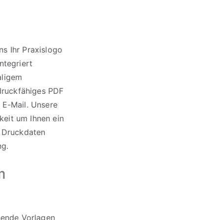
s Ihr Praxislogo
ntegriert
aligem
 druckfähiges PDF
 E-Mail. Unsere
gkeit um Ihnen ein
e Druckdaten
ng.
m
ehende Vorlagen