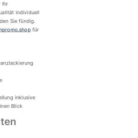
 Ihr
lität individuell
en Sie fündig.
npromo.shop
für
lanzlackierung
em
llung inklusive
inen Blick
rten