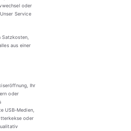
ivwechsel oder
 Unser Service
en Satzkosten,
les aus einer
iseröffnung, Ihr
tern oder
s
kte USB-Medien,
utterkekse oder
ualitativ