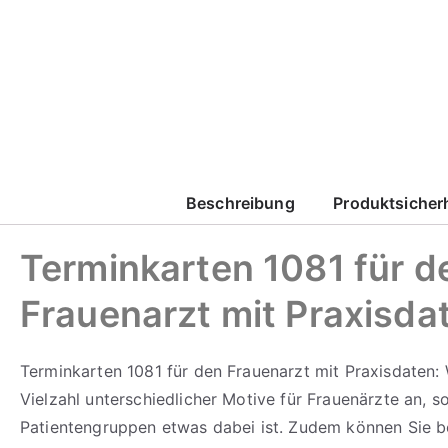
Corporate Design
mehr erfahren
Beschreibung
Produktsicher
Corporate Design
Terminkarten 1081 für d
Frauenarzt mit Praxisda
mehr erfahren
Terminkarten 1081 für den Frauenarzt mit Praxisdaten: 
Vielzahl unterschiedlicher Motive für Frauenärzte an, so
Patientengruppen etwas dabei ist. Zudem können Sie b