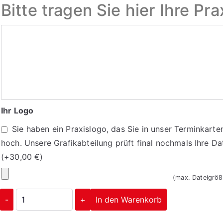
Bitte tragen Sie hier Ihre P
Bitte
tragen
Sie
hier
Ihre
Praxisdaten/
Ihr Logo
Öffnungszeiten
Sie haben ein Praxislogo, das Sie in unser Terminkarte
ein
hoch. Unsere Grafikabteilung prüft final nochmals Ihre Da
(+
30,00
€
)
Ihr
(max. Dateigrö
Logo
Terminkarten
-
+
In den Warenkorb
1081
Menge