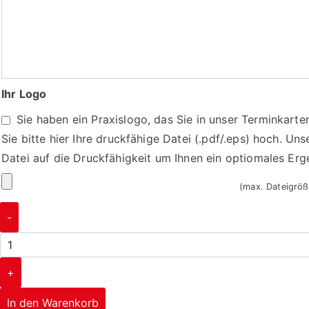
tragen
Sie
hier
Ihre
Praxisdaten/
Ihr Logo
Öffnungszeiten
Sie haben ein Praxislogo, das Sie in unser Terminkart
ein
Sie bitte hier Ihre druckfähige Datei (.pdf/.eps) hoch. Uns
Datei auf die Druckfähigkeit um Ihnen ein optiomales Er
Ihr
(max. Dateigrö
Logo
Terminkarten
-
1063
Menge
+
In den Warenkorb