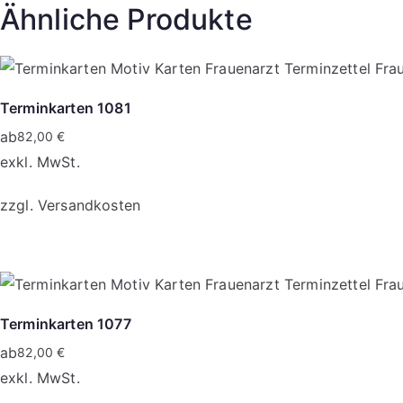
Ähnliche Produkte
Terminkarten 1081
ab
82,00
€
exkl. MwSt.
zzgl.
Versandkosten
Dieses
Produkt
weist
mehrere
Terminkarten 1077
Varianten
ab
82,00
€
auf.
exkl. MwSt.
Die