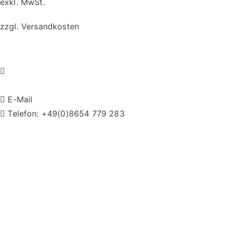
exkl. MwSt.
Die
zzgl.
Versandkosten
Optionen
können
Dieses
auf
Produkt
der
weist
Produktseite
mehrere
gewählt
E-Mail
Varianten
werden
Telefon: +49(0)8654 779 283
auf.
Datenschutz
|
Imp
Die
Optionen
können
auf
der
Produktseite
gewählt