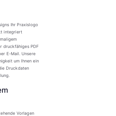
igns Ihr Praxislogo
 integriert
inmaligem
der druckfähiges PDF
per E-Mail. Unsere
higkeit um Ihnen ein
 die Druckdaten
lung.
rem
stehende Vorlagen