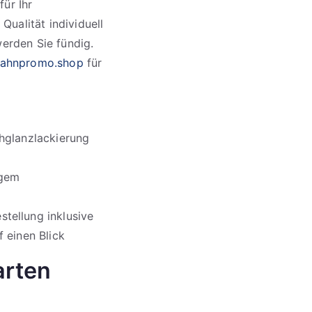
für Ihr
ualität individuell
erden Sie fündig.
ahnpromo.shop
für
chglanzlackierung
igem
tellung inklusive
 einen Blick
arten