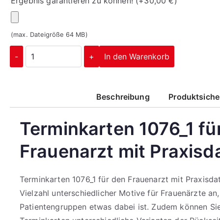
Ergebnis garantieren zu können!
(+
30,00
€
)
(max. Dateigröße 64 MB)
-
+
In den Warenkorb
Beschreibung
Produktsiche
Terminkarten 1076_1 fü
Frauenarzt mit Praxisd
Terminkarten 1076_1 für den Frauenarzt mit Praxisdat
Vielzahl unterschiedlicher Motive für Frauenärzte an,
Patientengruppen etwas dabei ist. Zudem können Si