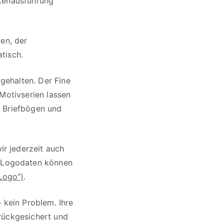
itenausführung
gen, der
tisch.
gehalten. Der Fine
 Motivserien lassen
, Briefbögen und
r jederzeit auch
 Logodaten können
Logo“)
.
– kein Problem. Ihre
rückgesichert und