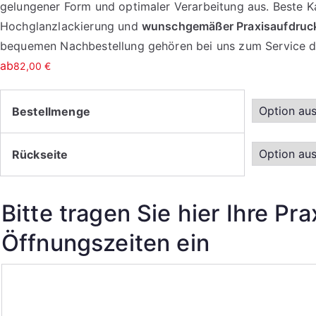
gelungener Form und optimaler Verarbeitung aus. Beste Ka
Hochglanzlackierung und
wunschgemäßer Praxisaufdruc
bequemen Nachbestellung gehören bei uns zum Service d
ab
82,00
€
Bestellmenge
Rückseite
Bitte tragen Sie hier Ihre Pr
Öffnungszeiten ein
Bitte
tragen
Sie