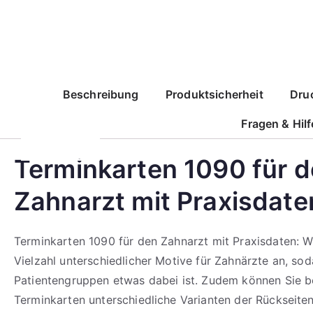
Corporate Design
Ihr Logo auf allen Drucksorten
So individuell wie Sie
mehr erfahren
mehr erfahren
mehr erfahren
Beschreibung
Produktsicherheit
Dru
Corporate Design
Ihr Logo auf allen Drucksorten
So individuell wie Sie
Fragen & Hilf
mehr erfahren
mehr erfahren
mehr erfahren
Terminkarten 1090 für 
Zahnarzt mit Praxisdate
Terminkarten 1090 für den Zahnarzt mit Praxisdaten: Wi
Vielzahl unterschiedlicher Motive für Zahnärzte an, soda
Patientengruppen etwas dabei ist. Zudem können Sie b
Terminkarten unterschiedliche Varianten der Rückseite