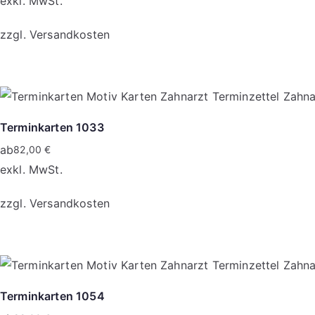
exkl. MwSt.
zzgl.
Versandkosten
Dieses
Produkt
weist
mehrere
Terminkarten 1033
Varianten
ab
82,00
€
auf.
exkl. MwSt.
Die
zzgl.
Versandkosten
Optionen
können
Dieses
auf
Produkt
der
weist
Produktseite
mehrere
Terminkarten 1054
gewählt
Varianten