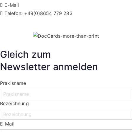
mehrere
gewählt
E-Mail
Varianten
werden
Telefon: +49(0)8654 779 283
auf.
Datenschutz
|
Imp
Die
Optionen
können
auf
Gleich zum
der
Newsletter anmelden
Produktseite
gewählt
Praxisname
werden
Bezeichnung
E-Mail