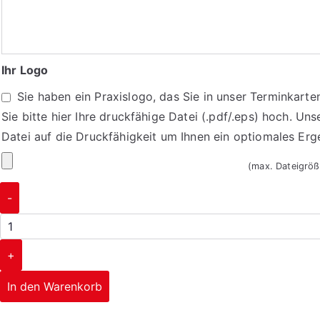
hier
Ihre
Praxisdaten/
Ihr Logo
Öffnungszeiten
Sie haben ein Praxislogo, das Sie in unser Terminkart
ein
Sie bitte hier Ihre druckfähige Datei (.pdf/.eps) hoch. Uns
Datei auf die Druckfähigkeit um Ihnen ein optiomales Er
Ihr
(max. Dateigrö
Logo
Terminkarten
-
1090
Menge
+
In den Warenkorb