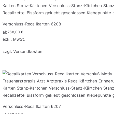
Verschluss-Recallkarten 6208
ab
268,00
€
exkl. MwSt.
zzgl.
Versandkosten
Dieses
Produkt
weist
mehrere
Varianten
auf.
Die
Verschluss-Recallkarten 6207
Optionen