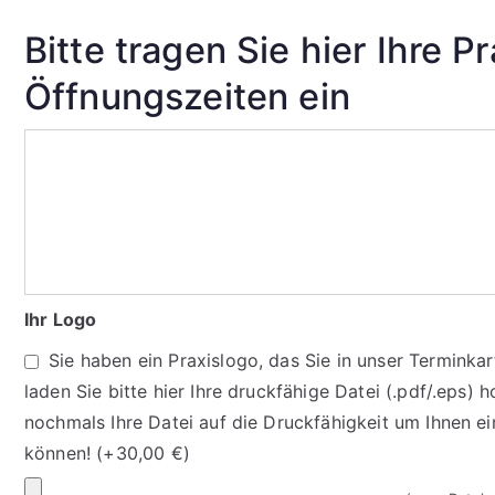
Bitte tragen Sie hier Ihre P
Öffnungszeiten ein
Bitte
tragen
Sie
hier
Ihre
Praxisdaten/
Ihr Logo
Öffnungszeiten
Sie haben ein Praxislogo, das Sie in unser Termink
ein
laden Sie bitte hier Ihre druckfähige Datei (.pdf/.eps) h
nochmals Ihre Datei auf die Druckfähigkeit um Ihnen e
können!
(+
30,00
€
)
Ihr