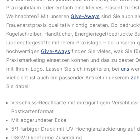
Praxisjubiläum oder einfach eine kleines Präsent zu Os
Weihnachten? Mit unseren
Give-Aways
sind Sie auch al
Frauenarztpraxis qualitativ richtig beraten. Ob bedruc
Kugelschreiber, Handtücher, Energieriegel/bedruckte B
Lippenpflegestifte mit Ihrem Praxislogo – bei unseren q
hochwertigen
Give-Aways
finden Sie vieles, was Sie für
Praxismarketing einsetzen können und das zu bester Qua
mit Ihrem Logo. Lassen Sie sich inspirieren, bei
uns
werd
Vielleicht ist auch ein passender Artikel in unserem
zah
Sie dabei!
Verschluss-Recallkarte mit einzigartigem Verschluss
Postkartenformat
Mit abgerundeter Ecke
5/1 farbiger Druck mit UV-Hochglanzlackierung auf d
DSGVO konforme Zusendung