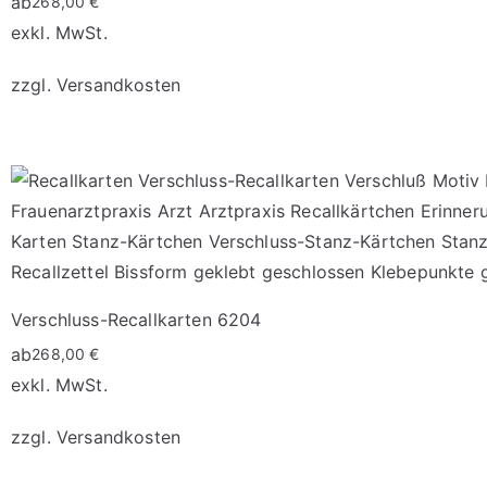
ab
268,00
€
können
exkl. MwSt.
auf
zzgl.
Versandkosten
der
Produktseite
Dieses
gewählt
Produkt
werden
weist
mehrere
Varianten
auf.
Die
Verschluss-Recallkarten 6204
Optionen
ab
268,00
€
können
exkl. MwSt.
auf
zzgl.
Versandkosten
der
Produktseite