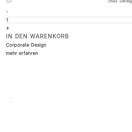
(max. Datei
Logo
-
Verschluss-
Recallkarten
+
6203
IN DEN WARENKORB
Menge
Corporate Design
mehr erfahren